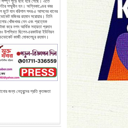
সম্পূর্ণ পুড়ে ছাই হয়ে গেছে। এতে
ক্ষতির সম্মুখীন হন। অগ্নিকাণ্ডের খবর
থলে ছুটে যান বরিশাল সদর-৫ আসনের ধানের
যাডভোকেট মজিবর রহমান সরোয়ার। তিনি
রগুলোর খোঁজখবর নেন এবং প্রত্যেক
টাকা করে নগদ আর্থিক সহায়তা প্রদান
 উপস্থিত ছিলেন-চরকাউয়া ইউনিয়ন
াডভোকেট কাজী মোকলেচুর রহমান।
নোর জন্য নেতৃবৃন্দের প্রতি কৃতজ্ঞতা