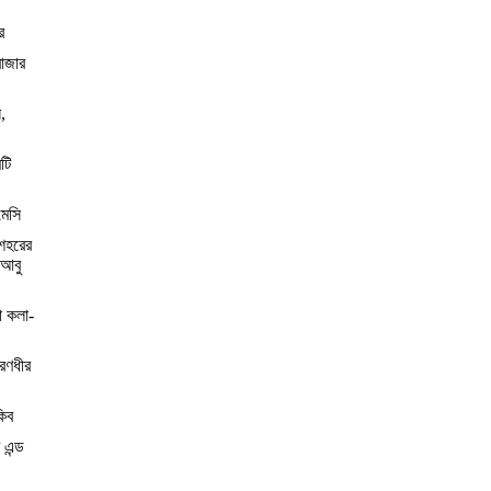
র
বাজার
,
টি
মেসি
শহরের
 আবু
া কলা-
 রণধীর
কিব
 এন্ড