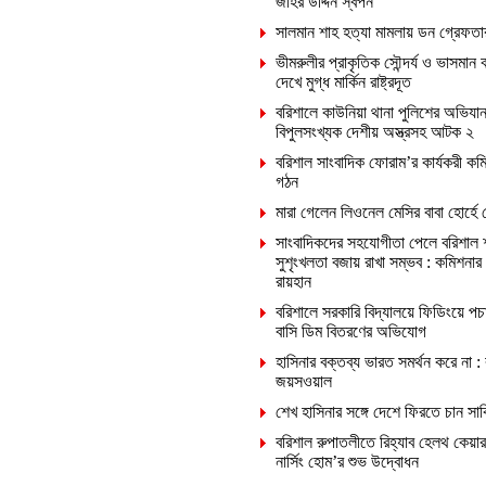
জহির উদ্দিন স্বপন
সালমান শাহ হত্যা মামলায় ডন গ্রেফতা
ভীমরুলীর প্রাকৃতিক সৌন্দর্য ও ভাসমান 
দেখে মুগ্ধ মার্কিন রাষ্ট্রদূত
বরিশালে কাউনিয়া থানা পুলিশের অভিযান
বিপুলসংখ্যক দেশীয় অস্ত্রসহ আটক ২
বরিশাল সাংবাদিক ফোরাম’র কার্যকরী কমি
গঠন
মারা গেলেন লিওনেল মেসির বাবা হোর্হে 
সাংবাদিকদের সহযোগীতা পেলে বরিশাল 
সুশৃংখলতা বজায় রাখা সম্ভব : কমিশনার
রায়হান
বরিশালে সরকারি বিদ্যালয়ে ফিডিংয়ে পচ
বাসি ডিম বিতরণের অভিযোগ
হাসিনার বক্তব্য ভারত সমর্থন করে না :
জয়সওয়াল
শেখ হাসিনার সঙ্গে দেশে ফিরতে চান সা
বরিশাল রুপাতলীতে রিহ্যাব হেলথ কেয়ার
নার্সিং হোম’র শুভ উদ্বোধন