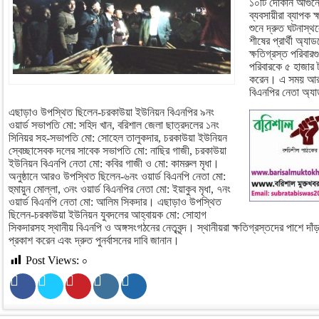
১০টি দোকান আগুনে 
ব্যবসায়ীরা ব্যাপক 
শুনে দ্রুত ঘটনাস্
শীষের প্রার্থী অ্
ক্ষতিগ্রস্ত পরিবা
পরিবারকে ৫ হাজার 
করেন। এ সময় আরও
বিএনপির নেতা অ্য
এছাড়াও উপস্থিত ছিলেন-চরকাউয়া ইউনিয়ন বিএনপির ৯নং
ওয়ার্ড সভাপতি মো: সহিদ খান, বরিশাল জেলা ছাত্রদলের ১নং
সিনিয়র সহ-সভাপতি মো: সোহেল তালুকদার, চরকাউয়া ইউনিয়ন
স্বেচ্ছাসেবক দলের সাবেক সভাপতি মো: নাছির গাজী, চরকাউয়া
ইউনিয়ন বিএনপি নেতা মো: কবির গাজী ও মো: কামরুল মৃধা।
অনুষ্ঠানে আরও উপস্থিত ছিলেন-৬নং ওয়ার্ড বিএনপি নেতা মো:
হুমায়ুন মোল্লা, ৩নং ওয়ার্ড বিএনপির নেতা মো: ইয়াকুব মৃধা, ৭নং
ওয়ার্ড বিএনপি নেতা মো: আলিম সিকদার। এছাড়াও উপস্থিত
ছিলেন-চরকাউয়া ইউনিয়ন যুবদলের আহ্বায়ক মো: সোহাগ
সিকদারসহ স্থানীয় বিএনপি ও অঙ্গসংগঠনের নেতৃবৃন্দ। স্থানীয়রা ক্ষতিগ্রস্তদের পাশে দাঁড়া
প্রকাশ করেন এবং দ্রুত পুনর্বাসনের দাবি জানান।
Post Views:
০