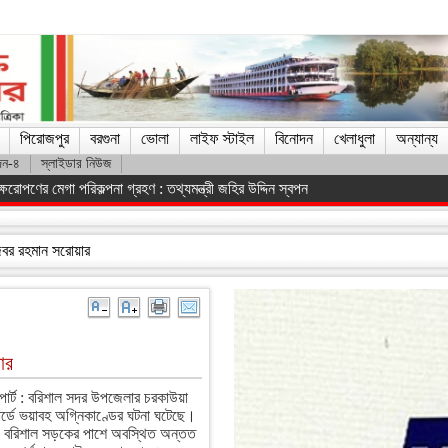
পিরোজপুর
বরগুনা
ভোলা
লাইফ স্টাইল
বিনোদন
খেলাধুলা
অন্যান্য
দন-৪
স্লাইডার নিউজ
োপণের মেগা পরিকল্পনা গ্রহণ : তথ্যমন্ত্রী জহির উদ্দিন স্বপন
জিবর রহমান সরোয়ার
ার
পোর্ট : বরিশাল সদর উপজেলার চরকাউয়া
্ডে ভয়াবহ অগ্নিকাণ্ডের ঘটনা ঘটেছে।
 বরিশাল সড়কের পাশে অবস্থিত অন্তত