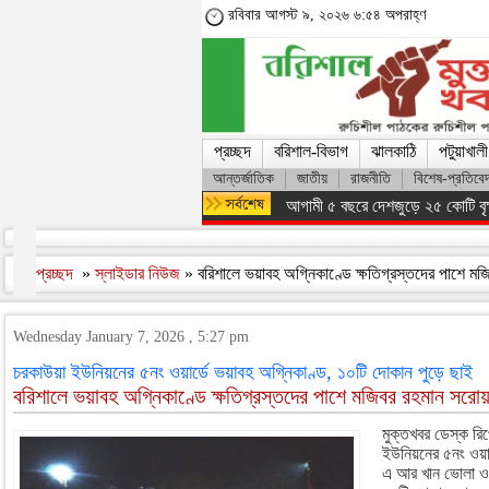
রবিবার আগস্ট ৯, ২০২৬ ৬:৫৪ অপরাহ্ণ
প্রচ্ছদ
বরিশাল-বিভাগ
ঝালকাঠি
পটুয়াখালী
আন্তর্জাতিক
জাতীয়
রাজনীতি
বিশেষ-প্রতিবে
আগামী ৫ বছরে দেশজুড়ে ২৫ কোটি বৃক্ষর
প্রচ্ছদ
»
স্লাইডার নিউজ
» বরিশালে ভয়াবহ অগ্নিকাণ্ডে ক্ষতিগ্রস্তদের পাশে ম
Wednesday January 7, 2026 , 5:27 pm
চরকাউয়া ইউনিয়নের ৫নং ওয়ার্ডে ভয়াবহ অগ্নিকাণ্ড, ১০টি দোকান পুড়ে ছাই
বরিশালে ভয়াবহ অগ্নিকাণ্ডে ক্ষতিগ্রস্তদের পাশে মজিবর রহমান সরোয়
মুক্তখবর ডেস্ক রি
ইউনিয়নের ৫নং ওয়ার
এ আর খান ভোলা ও