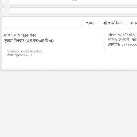
প্রচ্ছদ
বরিশাল-বিভাগ
ঝালক
সম্পাদক ও প্রকাশকঃ
সার্বিক সহযোগিতা ও
অফিসঃ রুপাতলী, বর
সুব্রত বিশ্বাস (এম.কম/এম বি এ)
মোবাইলঃ ০১৭১১৩৩
© সর্বস্বত্ব স্বত্বাধিকার সংরক্ষিত
বরিশাল মুক্তখবর ২০১৭
Map plugins by Md Saiful Islam
|
Android zone
|
Acutreatment
|
Lineman Training