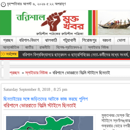
বৃহস্পতিবার আগস্ট ৬, ২০২৬ ৫:২২ অপরাহ্ণ
প্রচ্ছদ
বরিশাল-বিভাগ
ঝালকাঠি
পটুয়াখালী
পিরোজপুর
বরগুনা
ভোলা
আন্তর্জাতিক
জাতীয়
রাজনীতি
বিশেষ-প্রতিবেদন-৪
স্লাইডার নিউজ
বরিশাল বিশ্ববিদ্যালয়ে ছাত্রদল ও ছাত্রশিবিরের নেতা-কর্মীদের মধ্যে সংঘর্ষ, পাল
প্রচ্ছদ
»
স্লাইডার নিউজ
» বরিশালে ভোররাতে ফিল্মি স্টাইলে ছিনতাই
Saturday September 8, 2018 , 8:25 pm
ছিনতাইয়ের সঙ্গে জড়িতদের আটকে কাজ করছে পুলিশ
বরিশালে ভোররাতে ফিল্মি স্টাইলে ছিনতাই
মুক্তখবর ডেস্ক রিপ
স্টাইলে স্বর্ণালঙ্
শুক্রবার ভোরে নগ