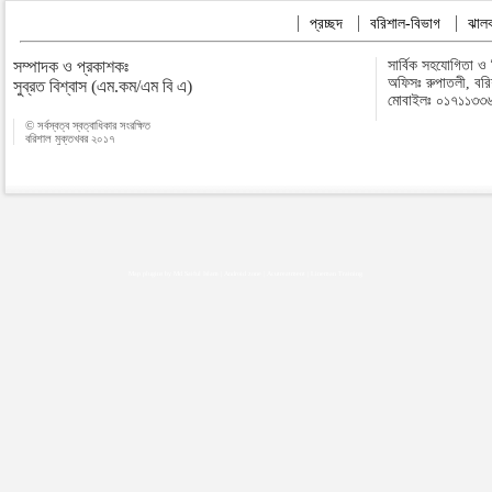
প্রচ্ছদ
বরিশাল-বিভাগ
ঝালক
সম্পাদক ও প্রকাশকঃ
সার্বিক সহযোগিতা ও
অফিসঃ রুপাতলী, বর
সুব্রত বিশ্বাস (এম.কম/এম বি এ)
মোবাইলঃ ০১৭১১৩৩
© সর্বস্বত্ব স্বত্বাধিকার সংরক্ষিত
বরিশাল মুক্তখবর ২০১৭
Map plugins by Md Saiful Islam
|
Android zone
|
Acutreatment
|
Lineman Training