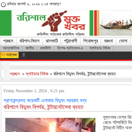
রবিবার আগস্ট ৯, ২০২৬ ২:২৪ অপরাহ্ণ
প্রচ্ছদ
বরিশাল-বিভাগ
ঝালকাঠি
পটুয়াখালী
পিরোজপুর
বরগুনা
ভোলা
আন্তর্জাতিক
জাতীয়
রাজনীতি
বিশেষ-প্রতিবেদন-৪
স্লাইডার নিউজ
মারা গেলেন লিওনেল মেসির বাবা হোর্হে মেসি
প্রচ্ছদ
»
স্লাইডার নিউজ
» বরিশালে বিদ্যুৎ বিপর্যয়, ইন্টারনেটসেবা ব্যহত
Friday November 1, 2024 , 6:21 pm
প্রাণকেন্দ্রসহ কয়েকটি এলাকায় বিদ্যুৎ সরবরাহ বন্ধ
বরিশালে বিদ্যুৎ বিপর্যয়, ইন্টারনেটসেবা ব্যহত
মুক্তখবর ডেস্ক রিপো
রোডে শটসার্কিটে ব
ইন্টারনেট বিহীন অবস