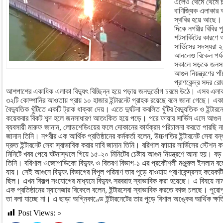
এলেও থেমে থেমে 
বাণিজ্যিক এলাকার আর
স্থবির হয়ে আছে। 
দিকে নগরীর বিবির প
শটসার্কিটের কারণে
সার্ভিসের সদস্যরা ২
আনলেও বিকেল পর্যন
সকালে সড়কে জনসম
আগুন নিয়ন্ত্রণের পা
প্রাণকেন্দ্র সদর রো
আশপাশের একাধিক এলাকা বিদ্যুৎ বিচ্ছিন্ন হয়ে পড়ায় জনদুর্ভোগ চরমে উঠে। এসব এলাকায়
৩২টি কোম্পানির আওতায় প্রায় ১০ হাজার ইন্টারনেট গ্রাহক রয়েছে বলে জানা গেছে। একাধিক প
বৈদ্যুতিক খুঁটিতে একটি ট্রাক ধাক্কা দেয়। এতে দুর্ঘটনা কবলিত খুঁটির বৈদ্যুতিক ও ইন্
কয়েকবার বিকট শব্দ হলে জনসাধারণ আতংকিত হয়ে পড়ে। পরে ফায়ার সার্ভিস এসে আগুন নি
ব্যবসায়ী মারুফ জানান, লোডশেডিংয়ের ফলে দোকানের কার্যক্রম পরিচালনা করতে পারছি না
জানান তিনি। নগরীর এক আর্থিক প্রতিষ্ঠানের কর্মকর্তা বলেন, উচ্চগতির ইন্টারনেট সেবা ব
দ্রুত ইন্টারনেট সেবা স্বাভাবিক করার দাবি জানান তিনি। বরিশাল ফায়ার সার্ভিসের স্টেশন 
মিনিটে খবর পেয়ে ঘটনাস্থলে গিয়ে ১৫-২০ মিনিটের চেষ্টায় আগুন নিয়ন্ত্রণে আনা হয়। বড়
তিনি। বরিশাল ওজোপাডিকো বিদ্যুৎ ও বিতরণ বিভাগ-১ এর প্রকৌশলী মঞ্জুরুল ইসলাম বলে
যায়। সেই আগুনে বিদ্যুৎ বিভাগের বিপুল পরিমাণ তার পুড়ে যাওয়ায় প্রাণকেন্দ্রসহ কয়েকটি 
ছিল। এখন বিকল্প সংযোগের মাধ্যমে বিদ্যুৎ সরবরাহ স্বাভাবিক করা হয়েছে। এ বিষয়ে নাম 
এক প্রতিষ্ঠানের ম্যানেজার বিকেলে বলেন, ইন্টারসেবা স্বাভাবিক করতে কাজ চলছে। পুর
তা বলা যাচ্ছে না। এ ছাড়া অগ্নিকাণ্ডে ইন্টারনেটের তার পুড়ে বিশাল অঙ্কের আর্থিক ক্
Post Views:
০