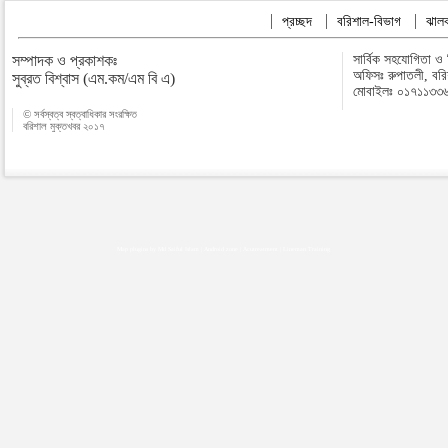
প্রচ্ছদ
বরিশাল-বিভাগ
ঝালক
সম্পাদক ও প্রকাশকঃ
সার্বিক সহযোগিতা ও
অফিসঃ রুপাতলী, বর
সুব্রত বিশ্বাস (এম.কম/এম বি এ)
মোবাইলঃ ০১৭১১৩৩
© সর্বস্বত্ব স্বত্বাধিকার সংরক্ষিত
বরিশাল মুক্তখবর ২০১৭
Map plugins by Md Saiful Islam
|
Android zone
|
Acutreatment
|
Lineman Training