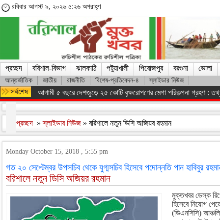
রবিবার আগস্ট ৯, ২০২৬ ৫:২৬ অপরাহ্ণ
প্রচ্ছদ
বরিশাল-বিভাগ
ঝালকাঠি
পটুয়াখালী
পিরোজপুর
বরগুনা
ভোলা
আন্তর্জাতিক
জাতীয়
রাজনীতি
বিশেষ-প্রতিবেদন-৪
স্লাইডার নিউজ
আগামী ৫ বছরে দেশজুড়ে ২৫ কোটি বৃক্ষরোপণের মেগা পরিকল্পনা গ্রহণ : তথ্যম
প্রচ্ছদ
»
স্লাইডার নিউজ
» বরিশালে নতুন ডিসি অজিয়র রহমান
Monday October 15, 2018 , 5:55 pm
গত ২০ সেপ্টেম্বর উপসচিব থেকে যুগ্মসচিব হিসেবে পদোন্নতি পান হাবিবুর রহমা
বরিশালে নতুন ডিসি অজিয়র রহমান
মুক্তখবর ডেস্ক রিপ
হিসেবে নিয়োগ পেয়
(ডিএনসিসি) আঞ্চলিক