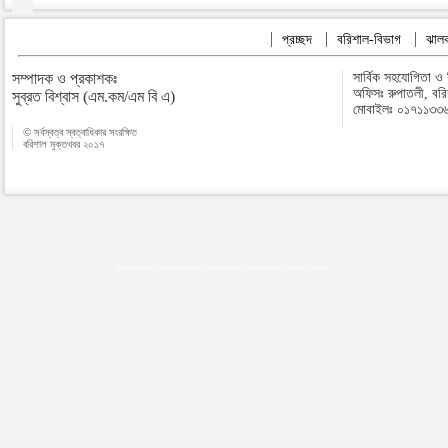
প্রচ্ছদ
বরিশাল-বিভাগ
ঝালক
সম্পাদক ও প্রকাশকঃ
সার্বিক সহযোগিতা ও
অফিসঃ রুপাতলী, বর
সুব্রত বিশ্বাস (এম.কম/এম বি এ)
মোবাইলঃ ০১৭১১৩৩
© সর্বস্বত্ব স্বত্বাধিকার সংরক্ষিত
বরিশাল মুক্তখবর ২০১৭
Map plugins by Md Saiful Islam
|
Android zone
|
Acutreatment
|
Lineman Training