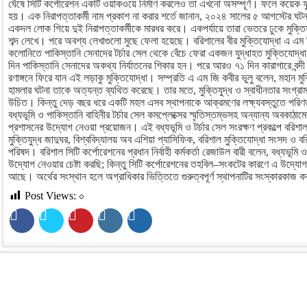
ঘেঁষে সিটি কর্পোরেশন একটি ওয়াকওয়ে নির্মাণ করলেও তা এখনো অসম্পূর্ণ। ফলে কয়েক ফু
হয়। এক নিরাপত্তাকর্মী নাম প্রকাশ না করার শর্তে জানান, ২০২৪ সালের ৫ আগস্টের ঘটন
একদল লোক গিয়ে দুই নিরাপত্তাকর্মীকে মারধর করে। একপর্যায়ে তারা ভেতরে ঢুকে মুক্তিযু
শব্দ লেখে। পরে অবশ্য লেখাগুলো মুছে ফেলা হয়েছে। বরিশালের বীর মুক্তিযোদ্ধা এ এম 
কলোনিতে পাকিস্তানি সেনাদের টর্চার সেল থেকে বেঁচে ফেরা একজন যুদ্ধাহত মুক্তিযোদ্
দিন পাকিস্তানি সেনাদের অকথ্য নির্যাতনের শিকার হন। পরে আরও ৭১ দিন কারাগারে বন্
রণাঙ্গনে ফিরে যান এই লড়াকু মুক্তিযোদ্ধা। সম্প্রতি এ এম জি কবীর ভুলু বলেন, মহান মুক
হামলার ঘটনা তাকে অত্যন্ত ব্যথিত করেছে। তার মতে, মুক্তিযুদ্ধ ও স্বাধীনতার সংগ্রা
উচিত। কিন্তু দেড় বছর ধরে একটি মহল এসব স্থাপনাকে আক্রমণের লক্ষ্যবস্তুতে পরিণ
বধ্যভূমি ও পাকিস্তানি বাহিনীর টর্চার সেল কমপ্লেক্সের স্মৃতিস্তম্ভসহ অন্যান্য অবকাঠামো
প্রশাসনের উদ্যোগ নেওয়া প্রয়োজন। এই বধ্যভূমি ও টর্চার সেল সংরক্ষণ প্রকল্পে বরিশ
মুক্তিযুদ্ধ জাদুঘর, বিশ্ববিদ্যালয় অব এশিয়া প্যাসিফিক, বরিশাল মুক্তিযোদ্ধা সংসদ ও 
পরিষদ। বরিশাল সিটি কর্পোরেশনের প্রধান নির্বাহী কর্মকর্তা রেজাউল বারী বলেন, বধ্যভূমি ও 
উদ্যোগ নেওয়ার চেষ্টা করছি; কিন্তু সিটি কর্পোরেশনের তহবিল–সংকটের কারণে এ উদ্য
আছে। অর্থের সংস্থান হলে অগ্রাধিকার ভিত্তিতে গুরুত্বপূর্ণ স্থাপনাটির সংস্কারকাজ 
Post Views:
০