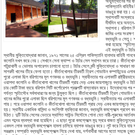
অভ্যুত্থানের পর ব
পাকিস্তানি বাহিনীর
ভাঙচুর করা হয়। এর 
স্থাপনাটি সংস্কার
দীর্ঘদিন ধরে অযত
স্থাপনা। বরিশাল স
জমির ওপর সংরক্ষণ ক
বধ্যভূমি ও সেতু। শ
করা হয়েছে ‘স্মৃতি
এই বধ্যভূমি ও টর্চ
স্থানীয় মুক্তিযোদ্ধারা জানান, ১৯৭১ সালের ২৫ এপ্রিল পাকিস্তানি হানাদার বাহিনী গানব
কলোনি দখল করে নেয়। সেখানে সেনা ক্যাম্প ও টর্চার সেল স্থাপন করে তারা। কীর্তনখোলা
পটুয়াখালী ও ভোলায় অপারেশন চালানো হতো। টর্চার সেলে বন্দী মুক্তিযোদ্ধা ও সাধারণ মা
সাগরদী খালের তীরে ফেলা হতো। কীর্তনখোলার তীরবর্তী ত্রিশ গোডাউন কম্পাউন্ডের এলাকা
পুরো এলাকা ছিল বরিশালের মূল গণকবর ও বধ্যভূমি। স্বাধীনতার পর এলাকাটি রাষ্ট্রীয়ভাবে
ওয়াপদা কলোনি ও কীর্তনখোলা খালের তীরবর্তী প্রায় দেড় একর জায়গাজুড়ে বধ্যভূমি ও টর্চার
চার কোটি টাকা ব্যয়ে বরিশাল সিটি কর্পোরেশন প্রকল্পটি বাস্তবায়ন করে। উদ্বোধনের পর
পর্যন্ত স্মৃতিসৌধ সর্বসাধারণের জন্য উন্মুক্ত ছিল। কীর্তনখোলার তীরবর্তী ত্রিশ গোডাউন 
ধানের জমির পুরো এলাকা ছিল বরিশালের মূল গণকবর ও বধ্যভূমি। স্বাধীনতার পর এলাকাটি রাষ
পায়। পরে ওয়াপদা কলোনি ও কীর্তনখোলা খালের তীরবর্তী প্রায় দেড় একর জায়গাজুড়ে বধ্যভূম
হয়। স্থানীয় একাধিক বাসিন্দা ও সংশ্লিষ্ট ব্যক্তিরা জানান, বধ্যভূমি কমপ্লেক্সে প্রবেশ 
উঠত। দুটি টর্চার সেলের ভেতরে স্থাপিত সাউন্ড সিস্টেমে শোনা যেত নারী-পুরুষের আর্তনাদ
এমন শব্দের ব্যবস্থা করা হয়েছিল। এ ছাড়া পুরো কমপ্লেক্সে মৃদু স্বরে বাজত মুক্তিযু
একদল লোক বধ্যভূমি কমপ্লেক্সে হামলা চালিয়ে ব্যাপক ভাঙচুর করে। লুট করে নিয়ে যায় সাউন
সরঞ্জাম।সম্প্রতি বধ্যভূমি কমপ্লেক্সে গিয়ে দেখা যায়, দর্শনার্থীরা আগের মতো সহজে ঢ