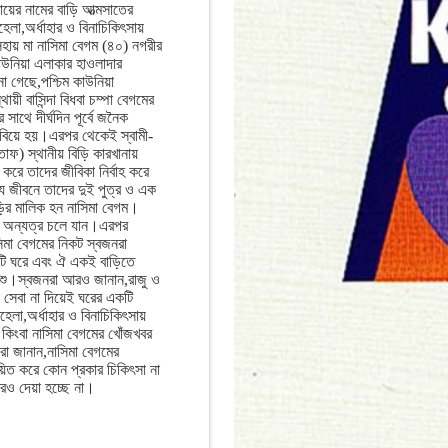
মায়ের নামের বাড়ি আত্মসাতের
া,অর্ধাহার ও বিনাচিকিৎসায়
সহায় মা নাসিমা বেগম (৪০) নগরীর
কাউনিয়া এলাকার হাওলাদার
া গেছে,পশ্চিম কাউনিয়া
য়ী বাসিন্দা বিধবা চম্পা বেগমের
 সাথে দীর্ঘদিন পূর্বে জনৈক
িয়ে হয়।এরপর থেকেই স্বামী-
লতাফ) স্থানীয় বিড়ি কারখানায়
করে তাদের জীবিকা নির্বাহ করে
 জীবনে তাদের দুই পুত্র ও এক
ড়ির মালিক হন নাসিমা বেগম।
রে অন্যত্র চলে যান।এরপর
িমা বেগমের নিকট স্বজনরা
একটি ঘরে এবং ঐ একই বাড়িতে
িশু।স্বজনরা আরও জানান,রাজু ও
 সেবা না দিয়েই ঘরের একটি
হেলা,অর্ধাহার ও বিনাচিকিৎসায়
 কিংবা নাসিমা বেগমের খোঁজখবর
া জানান,নাসিমা বেগমের
ায়িত করে কোন প্রকার চিকিৎসা না
রও দেয়া হচ্ছে না।