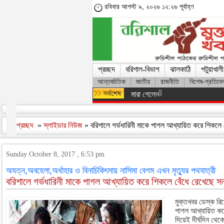
রবিবার আগস্ট ৯, ২০২৬ ১২:২৬ পূর্বাহ্ণ
প্রচ্ছদ
বরিশাল-বিভাগ
ঝালকাঠি
পটুয়াখালী
আন্তর্জাতিক
জাতীয়
রাজনীতি
বিশেষ-প্রতিবে
মারা গেলেন লিওনেল মেসির বাবা হোর্হ
প্রচ্ছদ
»
স্লাইডার নিউজ
» বরিশালে গর্ভধারিনী মাকে পাগল আখ্যায়িত করে শিকলে 
Sunday October 8, 2017 , 6:53 pm
অযত্ন,অবহেলা,অর্ধাহার ও বিনাচিকিৎসায় নাসিমা বেগম এখন মৃত্যুর পথযাত্রী
বরিশালে গর্ভধারিনী মাকে পাগল আখ্যায়িত করে শিকলে বেঁধে রেখেছে স
মুক্তখবর ডেস্ক রিপো
পাগল আখ্যায়িত করে
দিয়েই দীর্ঘদিন থেক