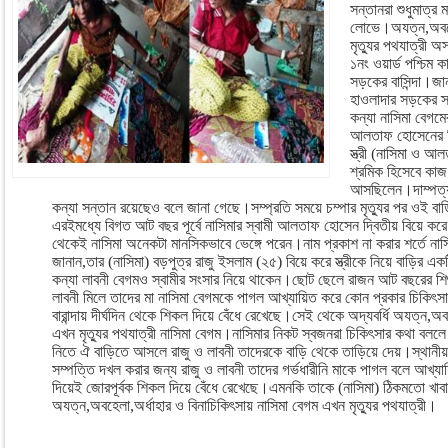
সন্তানরা শুধুমাত্র 
লোভে।অযত্ন,অবহেল
মৃত্যুর পথযাত্রী অ
১নং ওয়ার্ড পশ্চিম 
সড়কের বাসিন্দা।জান
হাওলাদার সড়কের স্থা
কন্যা নাসিমা বেগমের
আলতাফ হোসেনের ব
স্ত্রী (নাসিমা ও আ
শ্রমিক হিসেবে কাজ 
আসছিলেন।দাম্পত্য
কন্যা সন্তান রয়েছেও বলে জানা গেছে।সম্প্রতি সময়ে চম্পার মৃত্যুর পর ওই বা
এরইমধ্যে বিগত আট বছর পূর্বে নাসিমার স্বামী আলতাফ হোসেন দ্বিতীয় বিয়ে ক
থেকেই নাসিমা অনেকটা মানসিকভাবে ভেঙ্গে পরেন।নাম প্রকাশ না করার শর্তে নাস
জানান,তার (নাসিমা) বড়পুত্র রাজু ইসলাম (২৫) বিয়ে করে স্ত্রীকে নিয়ে বাড়ির 
কন্যা লাবনী বেগমও স্বামীর সংসার নিয়ে থাকেন।ছোট ছেলে রাজন আট বছরের শ
লাবনী মিলে তাদের মা নাসিমা বেগমকে পাগল আখ্যায়িত করে কোন প্রকার চিকিৎসা
বারান্দায় দীর্ঘদিন থেকে শিকল দিয়ে বেঁধে রেখেছে।সেই থেকে অদ্যবর্ধি অযত্ন,অব
এখন মৃত্যুর পথযাত্রী নাসিমা বেগম।নাসিমার নিকট স্বজনরা চিকিৎসার কথা বললে
নিতে ঐ বাড়িতে আসলে রাজু ও লাবনী তাদেরকে বাড়ি থেকে তাড়িয়ে দেয়।স্থানীয়র
সম্পত্তি দখল করার জন্য রাজু ও লাবনী তাদের গর্ভধারীনি মাকে পাগল বলে আখ্য
দিয়েই জোরপূর্বক শিকল দিয়ে বেঁধে রেখেছে।এমনকি তাকে (নাসিমা) ঠিকমতো খাবা
অযত্ন,অবহেলা,অর্ধাহার ও বিনাচিকিৎসায় নাসিমা বেগম এখন মৃত্যুর পথযাত্রী।