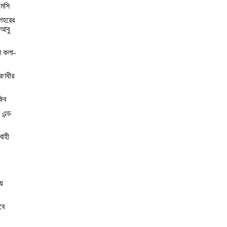
মেসি
শহরের
 আবু
া কলা-
 রণধীর
কিব
 এন্ড
বাহী
য়
বে