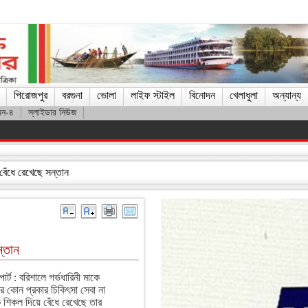
পিরোজপুর
বরগুনা
ভোলা
লাইফ স্টাইল
বিনোদন
খেলাধুলা
অন্যান্য
দন-৪
স্লাইডার নিউজ
ে মেসি
বেঁধে রেখেছে সন্তান
ন্তান
র্ট : বরিশালে গর্ভধারিনী মাকে
 কোন প্রকার চিকিৎসা সেবা না
ে শিকল দিয়ে বেঁধে রেখেছে তার