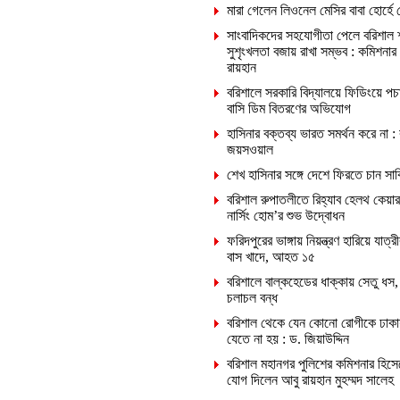
মারা গেলেন লিওনেল মেসির বাবা হোর্হে 
সাংবাদিকদের সহযোগীতা পেলে বরিশাল 
সুশৃংখলতা বজায় রাখা সম্ভব : কমিশনার
রায়হান
বরিশালে সরকারি বিদ্যালয়ে ফিডিংয়ে পচ
বাসি ডিম বিতরণের অভিযোগ
হাসিনার বক্তব্য ভারত সমর্থন করে না :
জয়সওয়াল
শেখ হাসিনার সঙ্গে দেশে ফিরতে চান সা
বরিশাল রুপাতলীতে রিহ্যাব হেলথ কেয়ার
নার্সিং হোম’র শুভ উদ্বোধন
ফরিদপুরের ভাঙ্গায় নিয়ন্ত্রণ হারিয়ে যাত্রী
বাস খাদে, আহত ১৫
বরিশালে বাল্কহেডের ধাক্কায় সেতু ধস,
চলাচল বন্ধ
বরিশাল থেকে যেন কোনো রোগীকে ঢাকা
যেতে না হয় : ড. জিয়াউদ্দিন
বরিশাল মহানগর পুলিশের কমিশনার হিসে
যোগ দিলেন আবু রায়হান মুহম্মদ সালেহ