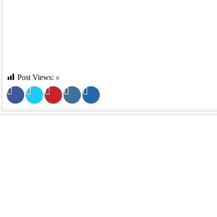
Post Views:
০