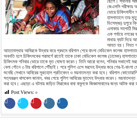
ছেলে। স্থানীয় আছ
জেএসসি পরীক্ষায় 
ভোরে চিকিৎসাধীন 
হাসপাতালে তার মৃত্
ডিসেম্বর) দুপুরে ক্
এলাকায় সহপাঠি মিরা
এক পর্যায়ে নগরের ফ
মাথায় ব্যাট দিয়ে
আহত হয়। নিহত আবি
আহতাবস্থায় আবিরকে উদ্ধার করে প্রথমে বরিশাল শেরে বাংলা মেডিকেল কলেজ হাসপাতাল
অবনতি হলে চিকিৎসকের পরামর্শে রাতেই তাকে ঢাকা মেডিকেল কলেজ (ঢামেক) হাসপাতালে
চিকিৎসক শনিবার ভোরে তাকে মৃত ঘোষণা করেন। তিনি আরো বলেন, শনিবার সকালেই মরদ
বেলা পৌনে ৩ টায় বরিশালে পৌঁছাই। পরে পুলিশ এসে মরদেহ উদ্ধার করে শের-ই-বাংলা
শুনেছি সেখানে আবিরের সুরতহাল প্রতিবেদন ও ময়নাতদন্ত করা হবে। বরিশাল কোতোয়ালি
সত্যরঞ্জন খাসকেল জানান, খবর পেয়ে পুলিশ আবিরের মৃতদেহ উদ্ধার করেন। ময়নাতদন্ত 
করা হবে। এছাড়া এ ঘটনায় জড়িত মিরাজের বাবা বাবুলকে জিজ্ঞাসাবাদের জন্য আটক করা হ
Post Views:
০