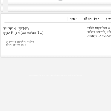
প্রচ্ছদ
বরিশাল-বিভাগ
ঝালক
সম্পাদক ও প্রকাশকঃ
সার্বিক সহযোগিতা ও
অফিসঃ রুপাতলী, বর
সুব্রত বিশ্বাস (এম.কম/এম বি এ)
মোবাইলঃ ০১৭১১৩৩
© সর্বস্বত্ব স্বত্বাধিকার সংরক্ষিত
বরিশাল মুক্তখবর ২০১৭
Map plugins by Md Saiful Islam
|
Android zone
|
Acutreatment
|
Lineman Training