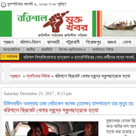
বৃহস্পতিবার আগস্ট ৬, ২০২৬ ৭:০৮ পূর্বাহ্ণ
প্রচ্ছদ
বরিশাল-বিভাগ
ঝালকাঠি
পটুয়াখালী
পিরোজপুর
বরগুনা
ভোলা
আন্তর্জাতিক
জাতীয়
রাজনীতি
বিশেষ-প্রতিবেদন-৪
স্লাইডার নিউজ
অসংখ্য শহিদের রক্তের বিনিময়ে ফ্যাসিস্ট সরকারকে হটানো সম্ভব হয়েছে : তথ
প্রচ্ছদ
»
স্লাইডার নিউজ
» বরিশালে ক্রিকেট খেলার দ্বন্দ্বে স্কুলছাত্রকে হত্যা
Saturday December 23, 2017 , 8:13 pm
চিকিৎসাধীন অবস্থায় ঢাকা মেডিকেল কলেজ (ঢামেক) হাসপাতালে তার মৃত্যু হয়
বরিশালে ক্রিকেট খেলার দ্বন্দ্বে স্কুলছাত্রকে হত্যা
মুক্তখবর ডেস্ক রিপো
করে আবির দাস নামে
হত্যা করা হয়েছে।