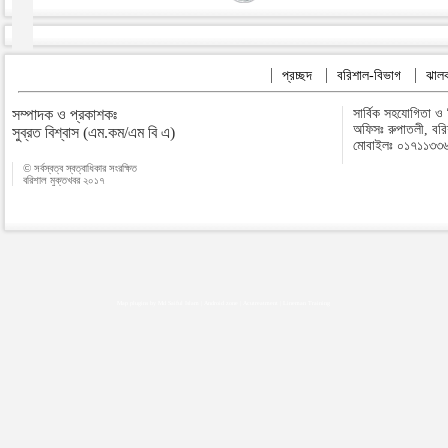
প্রচ্ছদ
বরিশাল-বিভাগ
ঝালক
সম্পাদক ও প্রকাশকঃ
সার্বিক সহযোগিতা ও
অফিসঃ রুপাতলী, বর
সুব্রত বিশ্বাস (এম.কম/এম বি এ)
মোবাইলঃ ০১৭১১৩৩
© সর্বস্বত্ব স্বত্বাধিকার সংরক্ষিত
বরিশাল মুক্তখবর ২০১৭
Map plugins by Md Saiful Islam
|
Android zone
|
Acutreatment
|
Lineman Training