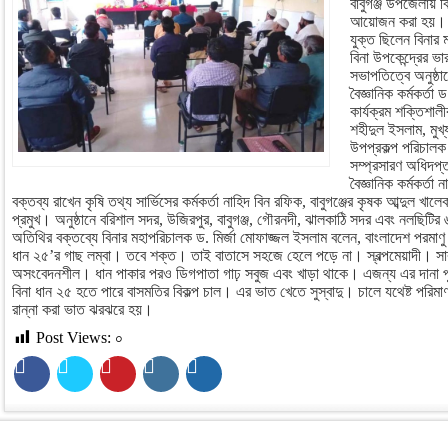
বাবুগঞ্জ উপজেলায় ব
আয়োজন করা হয়। অনু
যুক্ত ছিলেন বিনার
বিনা উপকেন্দ্রের ভা
সভাপতিত্বে অনুষ্ঠা
বৈজ্ঞানিক কর্মকর্তা 
কার্যক্রম শক্তিশাল
শহীদুল ইসলাম, মুখ্য
উপপ্রকল্প পরিচালক 
সম্প্রসারণ অধিদপ
বৈজ্ঞানিক কর্মকর্তা
বক্তব্য রাখেন কৃষি তথ্য সার্ভিসের কর্মকর্তা নাহিদ বিন রফিক, বাবুগঞ্জের কৃষক আব্দুল 
প্রমুখ। অনুষ্ঠানে বরিশাল সদর, উজিরপুর, বাবুগঞ্জ, গৌরনদী, ঝালকাঠি সদর এবং নলছিট
অতিথির বক্তব্যে বিনার মহাপরিচালক ড. মির্জা মোফাজ্জল ইসলাম বলেন, বাংলাদেশ পরমাণু 
ধান ২৫’র গাছ লম্বা। তবে শক্ত। তাই বাতাসে সহজে হেলে পড়ে না। স্বল্পমেয়াদী।
অসংবেদনশীল। ধান পাকার পরও ডিগপাতা গাঢ় সবুজ এবং খাড়া থাকে। এজন্য এর দানা পু
বিনা ধান ২৫ হতে পারে বাসমতির বিকল্প চাল। এর ভাত খেতে সুস্বাদু। চালে যথেষ্ট পর
রান্না করা ভাত ঝরঝরে হয়।
Post Views:
০