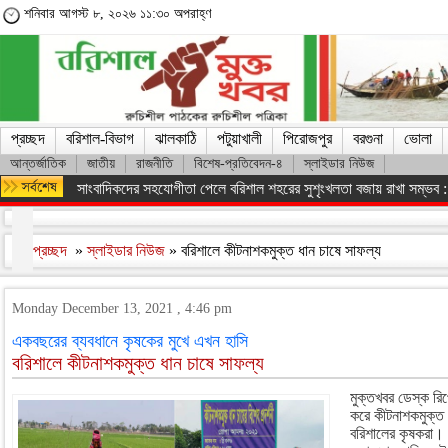
শনিবার আগস্ট ৮, ২০২৬ ১১:৩০ অপরাহ্ণ
প্রচ্ছদ
বরিশাল-বিভাগ
ঝালকাঠি
পটুয়াখালী
পিরোজপুর
বরগুনা
ভোলা
আন্তর্জাতিক
জাতীয়
রাজনীতি
বিশেষ-প্রতিবেদন-৪
স্লাইডার নিউজ
সাংবাদিকদের সহযোগীতা পেলে বরিশাল শহরের সুশৃংখলতা বজায় রাখা সম্ভব :
প্রচ্ছদ
»
স্লাইডার নিউজ
» বরিশালে কীটনাশকমুক্ত ধান চাষে সাফল্য
Monday December 13, 2021 , 4:46 pm
একবছরের ব্যবধানে কৃষকের মুখে এখন হাসি
বরিশালে কীটনাশকমুক্ত ধান চাষে সাফল্য
মুক্তখবর ডেস্ক রিপো
করে কীটনাশকমুক্ত
বরিশালের কৃষকরা। 