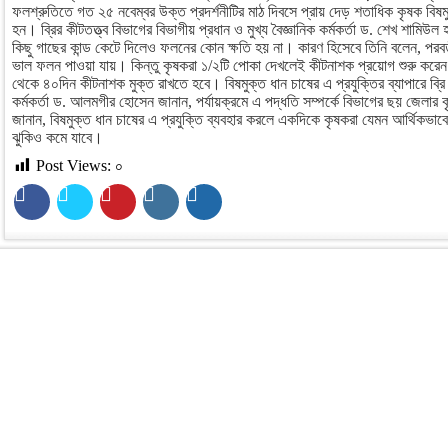
ফলশ্রুতিতে গত ২৫ নবেম্বর উক্ত প্রদর্শনীটির মাঠ দিবসে প্রায় দেড় শতাধিক কৃষক বিষম
হন। ব্রির কীটতত্ত্ব বিভাগের বিভাগীয় প্রধান ও মুখ্য বৈজ্ঞানিক কর্মকর্তা ড. শেখ শামি
কিছু গাছের কান্ড কেটে দিলেও ফলনের কোন ক্ষতি হয় না। কারণ হিসেবে তিনি বলেন, পরবর্
ভাল ফলন পাওয়া যায়। কিন্তু কৃষকরা ১/২টি পোকা দেখলেই কীটনাশক প্রয়োগ শুরু করেন
থেকে ৪০দিন কীটনাশক মুক্ত রাখতে হবে। বিষমুক্ত ধান চাষের এ প্রযুক্তির ব্যাপারে ব্রি ব
কর্মকর্তা ড. আলমগীর হোসেন জানান, পর্যায়ক্রমে এ পদ্ধতি সম্পর্কে বিভাগের ছয় জেলার
জানান, বিষমুক্ত ধান চাষের এ প্রযুক্তি ব্যবহার করলে একদিকে কৃষকরা যেমন আর্থিকভাবে 
ঝুকিও কমে যাবে।
Post Views:
০