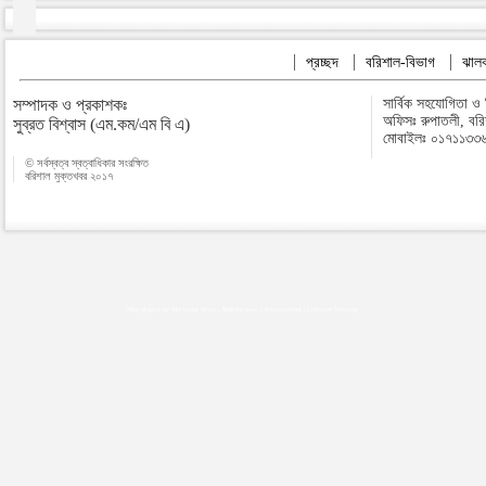
প্রচ্ছদ
বরিশাল-বিভাগ
ঝালক
সম্পাদক ও প্রকাশকঃ
সার্বিক সহযোগিতা ও
অফিসঃ রুপাতলী, বর
সুব্রত বিশ্বাস (এম.কম/এম বি এ)
মোবাইলঃ ০১৭১১৩৩
© সর্বস্বত্ব স্বত্বাধিকার সংরক্ষিত
বরিশাল মুক্তখবর ২০১৭
Map plugins by Md Saiful Islam
|
Android zone
|
Acutreatment
|
Lineman Training