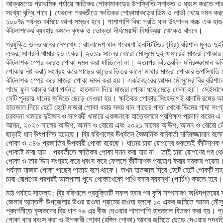
আক্রমণের প্রাথমিক পর্যায়ে ক্ষতিকর পোকামাকড়ের উপস্থিতি সনাক্ত ও ধ্বংস করতে প
সংখ্যা বৃদ্ধি পাবে। যেগুলো পরবর্তীতে ক্ষতিকর পোকামাকড়ের ডিম ও লার্ভা খেয়ে দমন 
১০০% পর্যন্ত কমিয়ে আনা সম্ভব হবে। পাশাপাশি বিঘা প্রতি ধান উৎপাদন খরচ এক হাজা
কীটনাশকের ব্যবহার কমলে কৃষক ও ভোক্তা দীর্ঘমেয়াদী বিষক্রিয়া থেকেও বাঁচবে।
প্রযুক্তি উদ্ভাবনের নেপথ্যে : বাংলাদেশ ধান গবেষণা ইনস্টিটিউট (ব্রি) বরিশাল মূলত দ
একর, সাগরদী খামার ২০ একর। ২০১৯ সালের বোরো মৌসুমে দুই খামারেই মাজরা পোকার প
কীটনাশক স্প্রে করেও পোকা দমন করা যাচ্ছিলো না। অতঃপর কীটত্ত্ববিদ মনিরুজ্জামান কব
পোকায় নষ্ট করা) সংগ্রহ করে গাছের কান্ডের ভিতর কালো মাথার মাজরা পোকার উপস্থিতি 
কীটনাশক স্প্রে করে মাজরা পোকা দমন করা হয়। একইবছরের আমন মৌসুমের ব্রি বরিশা
গাছে ফুল আসার আগ পর্যন্ত হাতজাল দিয়ে মাজরা পোকা ধরে মেড়ে ফেলা হয়। সেইস
সেটি পুনরায় ধানের জমিতে ছেড়ে দেওয়া হয়। ক্ষতিকর পোকার সিংহভাগই বাদামি রঙ্গের 
হাতজাল দিয়ে হেটে হেটে মাজরা পোকা ধরার সময় ধান গাছের পাতা থেকে ডিমের গাদা সংগ্
চরবদনা খামারে দুইজন ও সাগরদী খামারে একজনকে হাতেকলমে প্রশিক্ষণ প্রদান করেন 
আমন, ২০২০ সালের আউশ, আমন ও বোরো এবং ২০২১ সালের আউশ, আমন ও বোরো মৌসু
ছাড়াই ধান উৎপাদিত হয়েছে। ব্রি বরিশালের ঊর্ধ্বতন বৈজ্ঞানিক কর্মকর্তা মনিরুজ্জামান ব
পোকা ও ৩৪৬ প্রজাতির উপকারী পোকা রয়েছে। ধানের চারা রোপনের শুরুতেই কীটনাশক
পোকাই মারা যায়। পরবর্তীতে ক্ষতিকর পোকা দমন করা যায় না। তাই চারা রোপণের পর থে
পোকা ও তার ডিম সংগ্রহ করে ধ্বংস করে ফেললে কীটনাশক প্রয়োগ করার দরকার পরেনা
পর্যন্ত মাজরা পোকা গাছের পাতায় বসে থাকে। তখন হাতজাল দিয়ে হেটে হেটে পোকটি স
চারা রোপণের পরপরই ডালপালা পুথে পোকাখেকো পাখি বসার ব্যবস্থা (পার্চিং) করতে হবে।
মাঠ পর্যায়ে সাফল্য : ব্রি বরিশালে প্রযুক্তিটি সফল হবার পর কৃষি সম্পসারণ অধিদপ্তরে
জেলার আমতলী উপজেলার উওর রাওঘা গ্রামের রাওঘা ব্লকে ১০ একর জমিতে আমন মৌসুমে
প্রদর্শনীতে কৃষকদের ব্রি ধান ৭৬ এর বীজ দেওয়ার পাশাপাশি হাতজাল বিতরণ করা হয়। প্
পোকা ধরে ধ্বংস করা ও উপকারী পোকা (রঙ্গিন পোকা) আবার জমিতে ছেড়ে দেওয়ার পদ্ধ