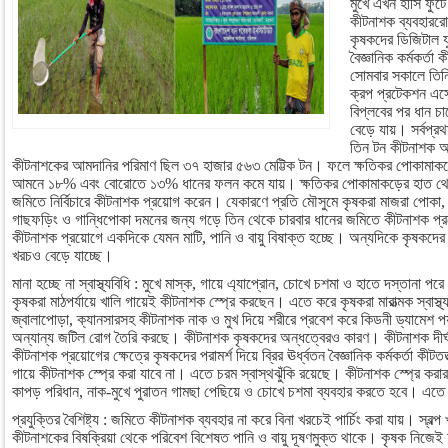
মুখে এখন হাসি ফুটে
কীটনাশক ব্যবহাররোধ
কৃষকদের ডিজিটাল যু
বৈজ্ঞানিক কর্মকর্তা
সোমবার সকালে তিনি
ক্রপ প্রটেকশন এস
বিপ্লবের পর ধান চ
বেড়ে যায়। সর্বপ্
তিন টন কীটনাশক আ
কীটনাশকের আমদানির পরিমাণ ছিল ৩৭ হাজার ৫৬৩ মেট্টিক টন। ফলে ক্ষতিকর পোকাম
আমনে ১৮% এবং বোরোতে ১৩% ধানের ফলন কমে যায়। ক্ষতিকর পোকামাকড়ের হাত থেকে
জমিতে নির্বিচারে কীটনাশক প্রয়োগ করেন। যেকারণে প্রতি মৌসুমে কৃষকরা মাজরা পোকা,
গাছফড়িং ও গান্ধিপোকা দমনের জন্য গড়ে তিন থেকে চারবার ধানের জমিতে কীটনাশক 
কীটনাশক প্রয়োগে একদিকে যেমন মাটি, পানি ও বায়ু বিষাক্ত হচ্ছে। অন্যদিকে কৃষকদের স্বা
খরচও বেড়ে যাচ্ছে।
মানা হচ্ছে না স্বাস্থ্যবিধি : মুখে মাস্ক, গায়ে এ্যাপ্রোন, চোখে চশমা ও হাতে দস্তানা
কৃষকরা মাঠপর্যায়ে খালি গায়েই কীটনাশক স্প্রে করছেন। এতে করে কৃষকরা মারাত্মক স্বাস্থ
জ্বালাপোড়া, ক্যানসারসহ কীটনাশক নাক ও মুখ দিয়ে শরীরে প্রবেশ করে কিডনী ড্যামেশ পর
অন্যান্য জটিল রোগ তৈরি করছে। কীটনাশক কৃষকদের অন্ধত্বেরও কারণ। কীটনাশক দীর্ঘমে
কীটনাশক প্রয়োগের ক্ষেত্রে কৃষকদের পরামর্শ দিয়ে ব্রির ঊর্ধ্বতন বৈজ্ঞানিক কর্মকর্তা কীটতত
গায়ে কীটনাশক স্প্রে করা যাবে না। এতে চরম স্বাস্থঝুঁকি রয়েছে। কীটনাশক স্প্রে কর
কাপড় পরিধান, নাক-মুখে পুরাতন গামছা পেছিয়ে ও চোখে চশমা ব্যবহার করতে হবে। এতে 
প্রযুক্তির বৈশিষ্ট্য : জমিতে কীটনাশক ব্যবহার না করে বিনা খরচেই পার্চিং করা যায়। স্ব
কীটনাশকের বিষক্রিয়া থেকে পরিবেশ বিশেষত পানি ও বায়ু দূষণমুক্ত থাকে। কৃষক নিজে