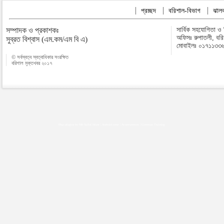
প্রচ্ছদ
বরিশাল-বিভাগ
ঝালক
সম্পাদক ও প্রকাশকঃ
সার্বিক সহযোগিতা ও
অফিসঃ রুপাতলী, বর
সুব্রত বিশ্বাস (এম.কম/এম বি এ)
মোবাইলঃ ০১৭১১৩৩
© সর্বস্বত্ব স্বত্বাধিকার সংরক্ষিত
বরিশাল মুক্তখবর ২০১৭
Map plugins by Md Saiful Islam
|
Android zone
|
Acutreatment
|
Lineman Training