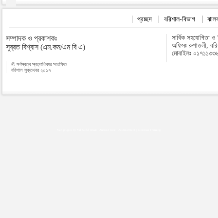
প্রচ্ছদ
বরিশাল-বিভাগ
ঝালক
সম্পাদক ও প্রকাশকঃ
সার্বিক সহযোগিতা ও
অফিসঃ রুপাতলী, বর
সুব্রত বিশ্বাস (এম.কম/এম বি এ)
মোবাইলঃ ০১৭১১৩৩
© সর্বস্বত্ব স্বত্বাধিকার সংরক্ষিত
বরিশাল মুক্তখবর ২০১৭
Map plugins by Md Saiful Islam
|
Android zone
|
Acutreatment
|
Lineman Training