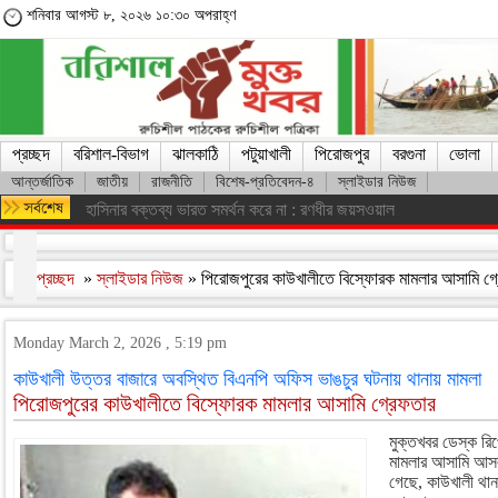
শনিবার আগস্ট ৮, ২০২৬ ১০:৩০ অপরাহ্ণ
প্রচ্ছদ
বরিশাল-বিভাগ
ঝালকাঠি
পটুয়াখালী
পিরোজপুর
বরগুনা
ভোলা
আন্তর্জাতিক
জাতীয়
রাজনীতি
বিশেষ-প্রতিবেদন-৪
স্লাইডার নিউজ
শেখ হাসিনার সঙ্গে দেশে ফিরতে চান সাকিব
প্রচ্ছদ
»
স্লাইডার নিউজ
» পিরোজপুরের কাউখালীতে বিস্ফোরক মামলার আসামি গ
Monday March 2, 2026 , 5:19 pm
কাউখালী উত্তর বাজারে অবস্থিত বিএনপি অফিস ভাঙচুর ঘটনায় থানায় মামলা
পিরোজপুরের কাউখালীতে বিস্ফোরক মামলার আসামি গ্রেফতার
মুক্তখবর ডেস্ক রি
মামলার আসামি আসলা
গেছে, কাউখালী থান