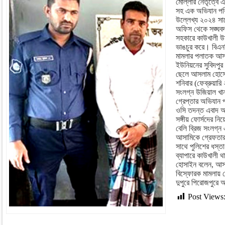
মোল্লার নেতৃত্বে 
সহ এক অভিযান পর
উল্লেখ্য ২০২৪ সা
অফিস থেকে সঙ্ঘবদ্ধ
সহকারে কাউখালী উ
ভাঙচুর করে। বিএনপ
মামলার পলাতক আসাম
ইউনিয়নের সুবিদপুর
ছেলে আসলাম হোসেন
শনিবার (ফেব্রুয়ার
সংলগ্ন উজিয়াল খা
গ্রেপ্তার অভিযান প
ওসি তদন্ত এবাদ আ
সঙ্গীয় ফোর্সদের নি
বেলি ব্রিজ সংলগ্ন
আসামিকে গ্রেফতা
সাথে পুলিশের ধস্ত
ব্যাপারে কাউখালী থ
হোসাইন বলেন, আস
বিস্ফোরক মামলায় গ্
দুপুরে পিরোজপুরে 
Post Views