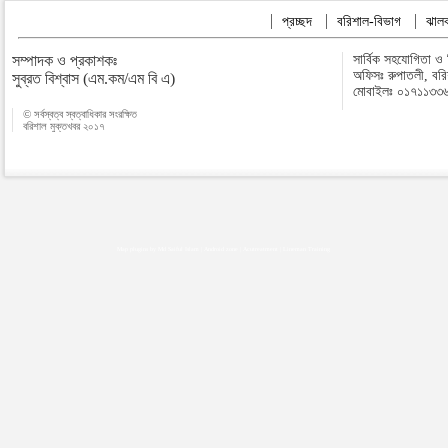
প্রচ্ছদ
বরিশাল-বিভাগ
ঝালক
সম্পাদক ও প্রকাশকঃ
সার্বিক সহযোগিতা ও
অফিসঃ রুপাতলী, বর
সুব্রত বিশ্বাস (এম.কম/এম বি এ)
মোবাইলঃ ০১৭১১৩৩
© সর্বস্বত্ব স্বত্বাধিকার সংরক্ষিত
বরিশাল মুক্তখবর ২০১৭
Map plugins by Md Saiful Islam
|
Android zone
|
Acutreatment
|
Lineman Training