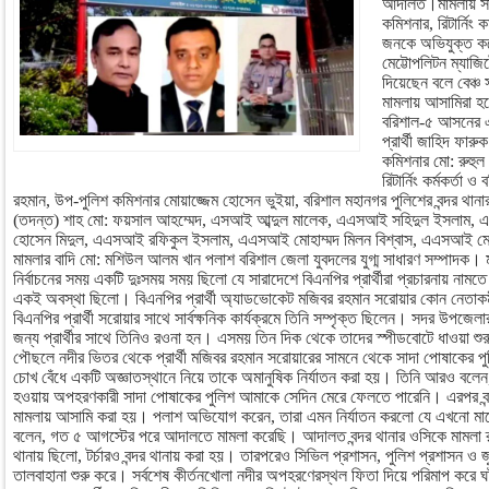
আদালত।মামলায় সাবে
কমিশনার, রিটার্নিং
জনকে অভিযুক্ত কর
মেট্টোপলিটন ম্যাজিষ
দিয়েছেন বলে বেঞ্চ
মামলায় আসামিরা হলে
বরিশাল-৫ আসনের এ
প্রার্থী জাহিদ ফার
কমিশনার মো: রুহুল
রিটার্নিং কর্মকর্ত
রহমান, উপ-পুলিশ কমিশনার মোয়াজ্জেম হোসেন ভুইয়া, বরিশাল মহানগর পুলিশের বন্দর থানা
(তদন্ত) শাহ মো: ফয়সাল আহম্মেদ, এসআই আব্দুল মালেক, এএসআই সহিদুল ইসলাম
হোসেন মিদুল, এএসআই রফিকুল ইসলাম, এএসআই মোহাম্মদ মিলন বিশ্বাস, এএসআই মেহ
মামলার বাদি মো: মশিউল আলম খান পলাশ বরিশাল জেলা যুবদলের যুগ্ম সাধারণ সম্পাদক।
নির্বাচনের সময় একটি দুঃসময় সময় ছিলো যে সারাদেশে বিএনপির প্রার্থীরা প্রচারনায় 
একই অবস্থা ছিলো। বিএনপির প্রার্থী অ্যাডভোকেট মজিবর রহমান সরোয়ার কোন নেতাকর্ম
বিএনপির প্রার্থী সরোয়ার সাথে সার্বক্ষনিক কার্যক্রমে তিনি সম্পৃক্ত ছিলেন। সদর উপজে
জন্য প্রার্থীর সাথে তিনিও রওনা হন। এসময় তিন দিক থেকে তাদের স্পীডবোটে ধাওয়া শুর
পৌছলে নদীর ভিতর থেকে প্রার্থী মজিবর রহমান সরোয়ারের সামনে থেকে সাদা পোষাকের 
চোখ বেঁধে একটি অজ্ঞাতস্থানে নিয়ে তাকে অমানুষিক নির্যাতন করা হয়। তিনি আরও ব
হওয়ায় অপহরণকারী সাদা পোষাকের পুলিশ আমাকে সেদিন মেরে ফেলতে পারেনি। এরপর বন্দ
মামলায় আসামি করা হয়। পলাশ অভিযোগ করেন, তারা এমন নির্যাতন করলো যে এখনো মা
বলেন, গত ৫ আগস্টের পরে আদালতে মামলা করেছি। আদালত বন্দর থানার ওসিকে মামলা রুজু
থানায় ছিলো, টর্চারও বন্দর থানায় করা হয়। তারপরেও সিভিল প্রশাসন, পুলিশ প্রশাসন ও জ
তালবাহানা শুরু করে। সর্বশেষ কীর্তনখোলা নদীর অপহরণেরস্থল ফিতা দিয়ে পরিমাপ করে 