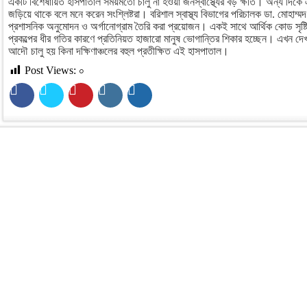
একটি বিশেষায়িত হাসপাতাল সময়মতো চালু না হওয়া জনস্বাস্থ্যের বড় ক্ষতি। অন্য দিকে এর
জড়িয়ে থাকে বলে মনে করেন সংশ্লিষ্টরা। বরিশাল স্বাস্থ্য বিভাগের পরিচালক ডা. মোহাম
প্রশাসনিক অনুমোদন ও অর্গানোগ্রাম তৈরি করা প্রয়োজন। একই সাথে আর্থিক কোড সৃষ্টির
প্রকল্পের ধীর গতির কারণে প্রতিনিয়ত হাজারো মানুষ ভোগান্তির শিকার হচ্ছেন। এখন দে
আদৌ চালু হয় কিনা দক্ষিণাঞ্চলের বহুল প্রতীক্ষিত এই হাসপাতাল।
Post Views:
০