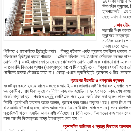
দুই দফায় সময় বাড়
নির্মাণাধীন ক্যান্স
হাসপাতালটি। এর ফ
বেড়ে এখন দাঁড়িয়েছ
ঢাকায় দৌড়
সরকারি বিএম কলেজে
ক্যান্সারে আক্রান
মানসিক যন্ত্রণার পা
ঢাকায় যেতে হচ্ছে
পিজিতে ও মহাখালীতে ট্রিটমেন্ট করাই। কিন্তু বরিশালে একটা ক্যান্সার হসপিটাল থাক
বরিশালেই ট্রিটমেন্ট করতে পারতাম।” এদিকে বরিশাল শের-ই-বাংলা মেডিকেল কলেজ হা
মেশিন নষ্ট। একই সাথে সেখানে কোনো রেডিওলজি মেশিন নেই এবং ব্রাকিথেরাপি যন্ত্
অনকোলজি বিভাগের প্রধান (ভারপ্রাপ্ত) ডা: এ টি এম মন্টু বলেন, “প্রধান সংকট হলো 
রোগীদের ঢাকায় দৌড়াতে হতো না। এছাড়া এখানে অ্যাসিস্ট্যান্ট প্রফেসর ও মিড লে
প্রকল্পের ধীরগতি ও গণপূর্তের বক্তব্য
সংকট দূর করতে ২০১৯ সালে একনেকে আড়াই একর জায়গায় এই বিশেষায়িত হাসপাতাল প্র
৯৯ কোটি ৫১ লাখ টাকা ব্যয়ে এর নির্মাণ কাজ শুরু হয়েছিল। ২০২৩ সালে কাজ শেষ হওয়
বাজেট বাড়ানো হয়। প্রথমে ১৭五 কোটি এবং পরে ২৩৯ কোটি টাকা করা হলেও হাসপাতালটি
নির্বাহী প্রকৌশলী ফয়সাল আলম জানান, প্রকল্পে ব্যয় আরও বাড়তে পারে। মূলত লিংক করি
রাফ এস্টিমেট করা হয়েছে, যাতে আরও প্রায় ৪০ কোটি টাকা লাগতে পারে। তবে বরিশাল গ
প্রকৌশলী খালেদ হুসাইন আশার বাণী শুনিয়েছেন। তিনি বলেন, “আমাদের কাজ প্রায় 
কাজ আগামী ডিসেম্বরের মধ্যে ইনশাল্লাহ শেষ হবে।”
প্রশাসনিক জটিলতা ও স্বাস্থ্য বিভাগের আশাবাদ