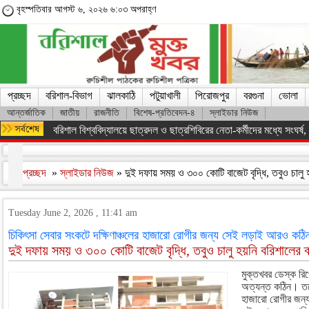
বৃহস্পতিবার আগস্ট ৬, ২০২৬ ৬:০৩ অপরাহ্ণ
প্রচ্ছদ
বরিশাল-বিভাগ
ঝালকাঠি
পটুয়াখালী
পিরোজপুর
বরগুনা
ভোলা
আন্তর্জাতিক
জাতীয়
রাজনীতি
বিশেষ-প্রতিবেদন-৪
স্লাইডার নিউজ
অসংখ্য শহিদের রক্তের বিনিময়ে ফ্যাসিস্ট সরকারকে হটানো সম্ভব হয়েছে : তথ
প্রচ্ছদ
»
স্লাইডার নিউজ
» দুই দফায় সময় ও ৩০০ কোটি বাজেট বৃদ্ধি, তবুও চালু হ
Tuesday June 2, 2026 , 11:41 am
চিকিৎসা সেবার সংকটে দক্ষিণাঞ্চলের হাজারো রোগীর জন্য সেই লড়াই আরও কঠি
দুই দফায় সময় ও ৩০০ কোটি বাজেট বৃদ্ধি, তবুও চালু হয়নি বরিশালের ক্
মুক্তখবর ডেস্ক রিপো
অত্যন্ত কঠিন। তবে
হাজারো রোগীর জন