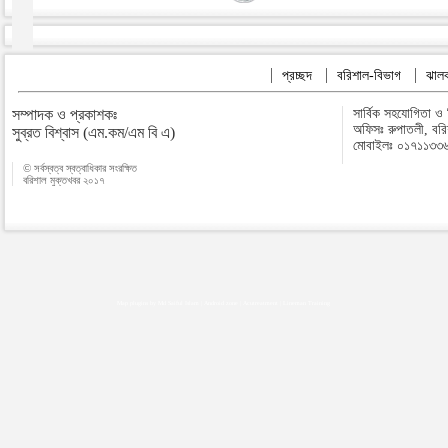
প্রচ্ছদ
বরিশাল-বিভাগ
ঝালক
সম্পাদক ও প্রকাশকঃ
সার্বিক সহযোগিতা ও
অফিসঃ রুপাতলী, বর
সুব্রত বিশ্বাস (এম.কম/এম বি এ)
মোবাইলঃ ০১৭১১৩৩
© সর্বস্বত্ব স্বত্বাধিকার সংরক্ষিত
বরিশাল মুক্তখবর ২০১৭
Map plugins by Md Saiful Islam
|
Android zone
|
Acutreatment
|
Lineman Training