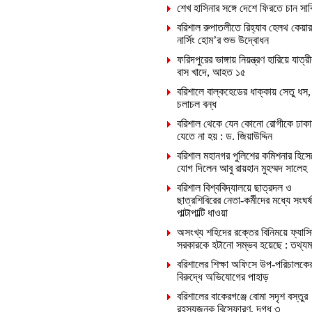
শেখ হাসিনার সঙ্গে দেশে ফিরতে চান সা
বরিশাল রুপাতলীতে রিহ্যাব হেলথ কেয়ার
নার্সিং হোম’র শুভ উদ্বোধন
ফরিদপুরের ভাঙ্গায় নিয়ন্ত্রণ হারিয়ে যাত্রী
বাস খাদে, আহত ১৫
বরিশালে বাল্কহেডের ধাক্কায় সেতু ধস,
চলাচল বন্ধ
বরিশাল থেকে যেন কোনো রোগীকে ঢাকা
যেতে না হয় : ড. জিয়াউদ্দিন
বরিশাল মহানগর পুলিশের কমিশনার হিসে
যোগ দিলেন আবু রায়হান মুহম্মদ সালেহ
বরিশাল বিশ্ববিদ্যালয়ে ছাত্রদল ও
ছাত্রশিবিরের নেতা-কর্মীদের মধ্যে সংঘর্ষ
পাল্টাপাল্টি ধাওয়া
অসংখ্য শহিদের রক্তের বিনিময়ে ফ্যাসি
সরকারকে হটানো সম্ভব হয়েছে : তথ্যমন্ত
বরিশালের শিক্ষা অফিসে উপ-পরিচালকে
বিরুদ্ধে অভিযোগের পাহাড়
বরিশালের বাকেরগঞ্জে বোমা সদৃশ বস্তুর
রহস্যজনক বিস্ফোরণ, দগ্ধ ৩