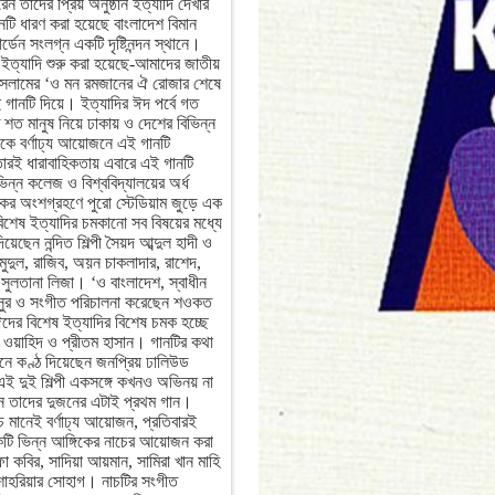
ন তাদের প্রিয় অনুষ্ঠান ইত্যাদি দেখার
নটি ধারণ করা হয়েছে বাংলাদেশ বিমান
ার্ডেন সংলগ্ন একটি দৃষ্টিনন্দন স্থানে।
ইত্যাদি শুরু করা হয়েছে-আমাদের জাতীয়
সলামের ‘ও মন রমজানের ঐ রোজার শেষে
গানটি দিয়ে। ইত্যাদির ঈদ পর্বে গত
ত মানুষ নিয়ে ঢাকায় ও দেশের বিভিন্ন
গিকে বর্ণাঢ্য আয়োজনে এই গানটি
ারই ধারাবাহিকতায় এবারে এই গানটি
িন্ন কলেজ ও বিশ্ববিদ্যালয়ের অর্ধ
দর্শকের অংশগ্রহণে পুরো স্টেডিয়াম জুড়ে এক
শেষ ইত্যাদির চমকানো সব বিষয়ের মধ্যে
েছেন নন্দিত শিল্পী সৈয়দ আব্দুল হাদী ও
মুদুল, রাজিব, অয়ন চাকলাদার, রাশেদ,
া সুলতানা লিজা। ‘ও বাংলাদেশ, স্বাধীন
, সুর ও সংগীত পরিচালনা করেছেন শওকত
দের বিশেষ ইত্যাদির বিশেষ চমক হচ্ছে
ব ওয়াহিদ ও প্রীতম হাসান। গানটির কথা
নে কণ্ঠ দিয়েছেন জনপ্রিয় ঢালিউড
এই দুই শিল্পী একসঙ্গে কখনও অভিনয় না
ানে তাদের দুজনের এটাই প্রথম গান।
 মানেই বর্ণাঢ্য আয়োজন, প্রতিবারই
একটি ভিন্ন আঙ্গিকের নাচের আয়োজন করা
কবির, সাদিয়া আয়মান, সামিরা খান মাহি
 শাহরিয়ার সোহাগ। নাচটির সংগীত