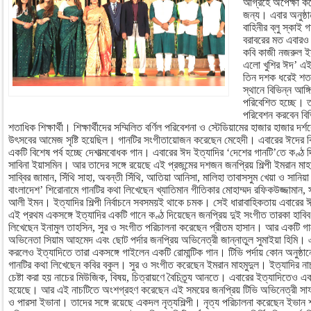
আগ্রহে অপেক্ষা করে
জন্য। এবার অনুষ্ঠা
বাহিনীর ব্লু স্কাই গ
বরাবরের মত এবারও 
কবি কাজী নজরুল ই
এলো খুশির ঈদ’ এই 
তিন দশক ধরেই শত শ
স্থানে বিভিন্ন আঙ্
পরিবেশিত হচ্ছে। ত
পরিবেশন করবেন বিভ
শতাধিক শিক্ষার্থী। শিক্ষার্থীদের সম্মিলিত বর্ণিল পরিবেশনা ও স্টেডিয়ামের হাজার হাজার 
উৎসবের আমেজ সৃষ্টি হয়েছিল। গানটির সংগীতায়োজন করেছেন মেহেদী। এবারের ঈদের বি
একটি বিশেষ পর্ব হচ্ছে দেশাত্মবোধক গান। এবারের ঈদ ইত্যাদির ‘দেশের গানটি’তে কণ্ঠ দিয়
সাবিনা ইয়াসমিন। আর তাদের সঙ্গে রয়েছে এই প্রজন্মের দশজন জনপ্রিয় শিল্পী ইমরান মাহ
সাব্বির জামান, সিঁথি সাহা, অবন্তী সিঁথি, আতিয়া আনিসা, মালিহা তাবাসসুম খেয়া ও সানিয়
বাংলাদেশ’ শিরোনামে গানটির কথা লিখেছেন খ্যাতিমান গীতিকার মোহাম্মদ রফিকউজ্জামান
আলী ইমন। ইত্যাদির শিল্পী নির্বাচনে সবসময়ই থাকে চমক। সেই ধারাবাহিকতায় এবারের ঈ
এই প্রথম একসঙ্গে ইত্যাদির একটি গানে কণ্ঠ দিয়েছেন জনপ্রিয় দুই সংগীত তারকা হাবি
লিখেছেন ইনামুল তাহসিন, সুর ও সংগীত পরিচালনা করেছেন প্রীতম হাসান। আর একটি গা
অভিনেতা সিয়াম আহমেদ এবং ছোট পর্দার জনপ্রিয় অভিনেত্রী জান্নাতুল সুমাইয়া হিমি। 
করলেও ইত্যাদিতে তারা একসঙ্গে গাইলেন একটি রোমান্টিক গান। টিভি পর্দায় কোন অনুষ্ঠ
গানটির কথা লিখেছেন কবির বকুল। সুর ও সংগীত করেছেন ইমরান মাহমুদুল। ইত্যাদির নাচ
চেষ্টা করা হয় নাচের মিউজিক, বিষয়, চিত্রায়ণে বৈচিত্র্য আনতে। এবারের ইত্যাদিতেও 
হয়েছে। আর এই নাচটিতে অংশগ্রহণ করেছেন এই সময়ের জনপ্রিয় টিভি অভিনেত্রী সাফা 
ও পারসা ইভানা। তাদের সঙ্গে রয়েছে একদল নৃত্যশিল্পী। নৃত্য পরিচালনা করেছেন ইভান