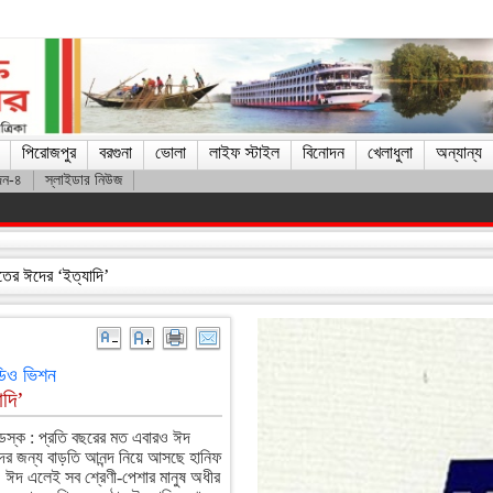
পিরোজপুর
বরগুনা
ভোলা
লাইফ স্টাইল
বিনোদন
খেলাধুলা
অন্যান্য
দন-৪
স্লাইডার নিউজ
য় যেতে না হয় : ড. জিয়াউদ্দিন
তের ঈদের ‘ইত্যাদি’
ডিও ভিশন
াদি’
ডেস্ক : প্রতি বছরের মত এবারও ঈদ
শকদের জন্য বাড়তি আনন্দ নিয়ে আসছে হানিফ
 ঈদ এলেই সব শ্রেণী-পেশার মানুষ অধীর