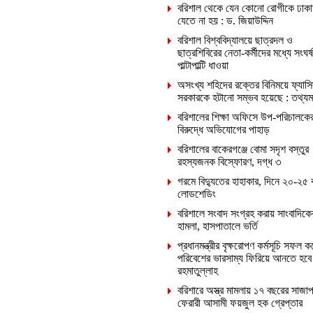
বরিশাল থেকে যেন কোনো রোগীকে ঢাকা
যেতে না হয় : ড. জিয়াউদ্দিন
বরিশাল বিশ্ববিদ্যালয়ে ছাত্রদল ও
ছাত্রশিবিরের নেতা-কর্মীদের মধ্যে সংঘর্ষ
পাল্টাপাল্টি ধাওয়া
অসংখ্য শহিদের রক্তের বিনিময়ে ফ্যাসি
সরকারকে হটানো সম্ভব হয়েছে : তথ্যমন্ত
বরিশালের শিক্ষা অফিসে উপ-পরিচালকে
বিরুদ্ধে অভিযোগের পাহাড়
বরিশালের বাকেরগঞ্জে বোমা সদৃশ বস্তুর
রহস্যজনক বিস্ফোরণ, দগ্ধ ৩
গরমে বিদ্যুতের হাহাকার, দিনে ২০-২৫ 
লোডশেডিং
বরিশালে সংবাদ সংগ্রহ করায় সাংবাদিক
হামলা, হাসপাতালে ভর্তি
প্রধানমন্ত্রীর বৃক্ষরোপণ কর্মসূচি সফল ক
পরিবেশের ভারসাম্য ফিরিয়ে আনতে হবে
রহমাতুল্লাহ
বরিশারে অস্ত্র মামলায় ১৭ বছরের সাজাপ
ফেরারী আসামী ফয়জুল হক গ্রেপ্তার