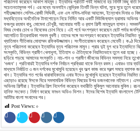
পরিচালনা করেছেন আকাশ মাহমুদ। ইত্যাদির প্রতিটি পর্বই সাজানো হয় নির্দিষ্ট কিছু বার্
সচেতনতামূলক পর্ব। এর মধ্যে অনলাইন কেন্দ্রিক তিনটি ভিন্ন ঘটনা, সুরে সুরে তুলে ধর
শহীদুজ্জামান সেলিম-রোজী সিদ্দিকী, এফ এস নাঈম-নাদিয়া আহমেদ, ইন্তেখাব দিনার ও 
মধ্যবিত্তের অর্থনৈতিক টানাপোড়েন নিয়ে নির্মিত আর একটি মিউজিক্যাল ড্রামায় অভিনয় 
ফজলুর রহমান বাবু, মোমেনা চৌধুরী, আনোয়ার শাহী ও র‌্যাপ শিল্পী মাহমুদুল হাসান। সমকা
বিষয় দেখার চোখ ও বিবেকের চোখ নিয়ে। এই পর্বে অংশগ্রহণ করেছেন ছোট পর্দার জনপ্র
আলোচিত চিত্রনায়িকা শবনম বুবলী। তাদের সঙ্গে অংশগ্রহণ করেছেন ইত্যাদির নিয়মিত নৃ
খ্যাতিমান গীতিকার মোহাম্মদ রফিকউজ্জামান। সংগীতায়োজন করেছেন মেহেদী। কণ্ঠ দিয়
নৃত্য পরিচালনা করেছেন ইত্যাদির নৃত্য পরিচালক মামুন। প্রায় দুই যুগ ধরে ইত্যাদিত
সংস্কৃতি, বিভিন্ন গ্রামীণ খেলাধুলা, ইতিহাস ও ঐতিহ্যকে নিয়মিতভাবে তুলে ধরা হচ্ছে। 
ছড়িয়ে পড়ছে আমাদের সংস্কৃতি। নাচ-গান ও গ্রামীণ জীবনের বিভিন্ন সমস্যা নিয়ে তুখোড়
‘গুজব’। প্রতিবারই ইত্যাদির দর্শক নির্বাচন প্রক্রিয়া থাকে ভিন্ন রকম। এবারও তার ব্
মাধ্যমে নির্বাচিত ৩ জন দর্শকের মুখোমুখি হয়েছেন খুব অল্প কাজ করে স্বল্প সময়ে ব্যাপক 
খান। ইত্যাদির গত পর্বের ধারাবাহিকতায় এবার ঈদেও মুখোমুখি হয়েছেন ইত্যাদির নিয়মিত চ
এছাড়াও রয়েছে ঈদকে ঘিরে সমসাময়িক বিভিন্ন বিষয়ের উপর ডজনখানেক নাট্যাংশ। এসব প
অভিনয় শিল্পীরা। ইত্যাদির শিল্প নিদের্শনা করেছেন যথারীতি মুকিমুল আনোয়ার মুকিম। র
হানিফ সংকেত। নির্মাণ করেছে ফাগুন অডিও ভিশন। ঈদের বিশেষ ইত্যাদি বাংলাদেশ টেল
আটটার বাংলা সংবাদের পর।
Post Views:
০