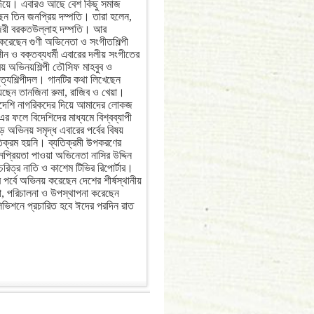
তা দিয়ে। এবারও আছে বেশ কিছু সমাজ
েছেন তিন জনপ্রিয় দম্পতি। তারা হলেন,
বিজরী বরকতউল্লাহ দম্পতি। আর
করেছেন গুণী অভিনেতা ও সংগীতশিল্পী
লীন ও বক্তব্যধর্মী এবারের দলীয় সংগীতের
িয় অভিনয়শিল্পী তৌসিফ মাহবুব ও
ত্যশিল্পীদল। গানটির কথা লিখেছেন
েছেন তানজিনা রুমা, রাজিব ও খেয়া।
ে বিদেশি নাগরিকদের দিয়ে আমাদের লোকজ
এর ফলে বিদেশিদের মাধ্যমে বিশ্বব্যাপী
 অভিনয় সমৃদ্ধ এবারের পর্বের বিষয়
যতিক্রম হয়নি। ব্যতিক্রমী উপকরণের
জনপ্রিয়তা পাওয়া অভিনেতা নাসির উদ্দিন
রিত্র নাতি ও কাশেম টিভির রিপোর্টার।
র্বে অভিনয় করেছেন দেশের শীর্ষস্থানীয়
চনা, পরিচালনা ও উপস্থাপনা করেছেন
িভিশনে প্রচারিত হবে ঈদের পরদিন রাত