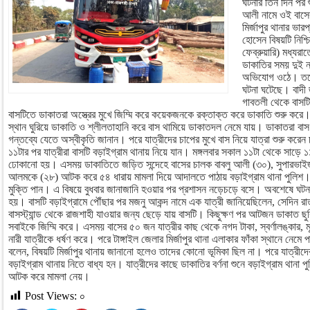
ঘটনার তিন দিন পর 
আলী নামে ওই বাসের
মির্জাপুর থানার ভার
হোসেন বিষয়টি নিশ
ফেব্রুয়ারি) মধ্যর
ডাকাতির সময় দুই ন
অভিযোগ ওঠে। তবে 
ঘটনা ঘটেছে। বাদী 
গাবতলী থেকে বাসট
বাসটিতে ডাকাতরা অস্ত্রের মুখে জিম্মি করে কয়েকজনকে রক্তাক্ত করে ডাকাতি শুরু করে। 
স্থান ঘুরিয়ে ডাকাতি ও শ্লীলতাহানি করে বাস থামিয়ে ডাকাতদল নেমে যায়। ডাকাতরা বা
গন্তব্যে যেতে অস্বীকৃতি জানান। পরে যাত্রীদের চাপের মুখে বাস নিয়ে যাত্রা শুরু করেন 
১১টার পর যাত্রীরা বাসটি বড়াইগ্রাম থানায় নিয়ে যান। মঙ্গলবার সকাল ১১টা থেকে সাড়ে ১১
ঢোকানো হয়। এসময় ডাকাতিতে জড়িত সন্দেহে বাসের চালক বাবলু আলী (৩০), সুপারভাইজ
আলমকে (২৮) আটক করে ৫৪ ধারায় মামলা দিয়ে আদালতে পাঠায় বড়াইগ্রাম থানা পুলিশ।
মুক্তি পান। এ বিষয়ে বুধবার জানাজানি হওয়ার পর প্রশাসন নড়েচড়ে বসে। অবশেষে ঘটনার
হয়। বাসটি বড়াইগ্রামে পৌঁছার পর মজনু আকন্দ নামে এক যাত্রী জানিয়েছিলেন, সেদিন রা
বাসস্ট্যান্ড থেকে রাজশাহী যাওয়ার জন্য ছেড়ে যায় বাসটি। কিছুক্ষণ পর আটজন ডাকাত ছ
সবাইকে জিম্মি করে। এসময় বাসের ৫০ জন যাত্রীর কাছ থেকে নগদ টাকা, স্বর্ণালঙ্কার, ম
নারী যাত্রীকে ধর্ষণ করে। পরে টাঙ্গাইল জেলার মির্জাপুর থানা এলাকার ফাঁকা স্থানে নে
বলেন, বিষয়টি মির্জাপুর থানায় জানানো হলেও তাদের কোনো ভূমিকা ছিল না। পরে যাত্রীদে
বড়াইগ্রাম থানায় নিতে বাধ্য হন। যাত্রীদের কাছে ডাকাতির বর্ণনা শুনে বড়াইগ্রাম থান
আটক করে মামলা নেয়।
Post Views:
০