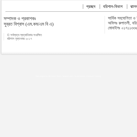
প্রচ্ছদ
বরিশাল-বিভাগ
ঝালক
সম্পাদক ও প্রকাশকঃ
সার্বিক সহযোগিতা ও
অফিসঃ রুপাতলী, বর
সুব্রত বিশ্বাস (এম.কম/এম বি এ)
মোবাইলঃ ০১৭১১৩৩
© সর্বস্বত্ব স্বত্বাধিকার সংরক্ষিত
বরিশাল মুক্তখবর ২০১৭
Map plugins by Md Saiful Islam
|
Android zone
|
Acutreatment
|
Lineman Training