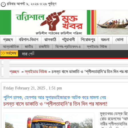
রবিবার আগস্ট ৯, ২০২৬ ৩:২৬ পূর্বাহ্ণ
প্রচ্ছদ
বরিশাল-বিভাগ
ঝালকাঠি
পটুয়াখালী
পিরোজপুর
বরগুনা
ভোলা
আন্তর্জাতিক
জাতীয়
রাজনীতি
বিশেষ-প্রতিবেদন-৪
স্লাইডার নিউজ
মারা গেলেন লিওনেল মেসির বাবা হোর্হে মেসি
প্রচ্ছদ
»
স্লাইডার নিউজ
» চলন্ত বাসে ডাকাতি ও ‘শ্লীলতাহানি’র তিন দিন পর ম
Friday February 21, 2025 , 1:51 pm
পুলিশ চালক, হেলপার আর সুপারভাইজারকে আটক করে মামলা নেয়
চলন্ত বাসে ডাকাতি ও ‘শ্লীলতাহানি’র তিন দিন পর মামলা!
মুক্তখবর ডেস্ক রি
রোড রয়েলসের ‘আমর
নারীর শ্লীলতাহানির