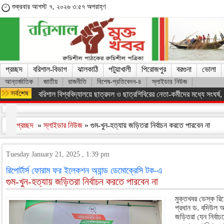
শুক্রবার আগস্ট ৭, ২০২৬ ৩:৫৭ অপরাহ্ণ
প্রচ্ছদ
বরিশাল-বিভাগ
ঝালকাঠি
পটুয়াখালী
পিরোজপুর
বরগুনা
ভোলা
আন্তর্জাতিক
জাতীয়
রাজনীতি
বিশেষ-প্রতিবেদন-৪
স্লাইডার নিউজ
বরিশাল বিশ্ববিদ্যালয়ে ছাত্রদল ও ছাত্রশিবিরের নেতা-কর্মীদের মধ্যে সংঘর্ষ, পাল
প্রচ্ছদ
»
স্লাইডার নিউজ
» গুম-খুন-হত্যায় জড়িতরা নির্বাচন করতে পারবেন না
Tuesday January 21, 2025 , 1:39 pm
রিপোর্টার্স ফোরাম ফর ইলেকশন অ্যান্ড ডেমোক্রেসি টক-এ
গুম-খুন-হত্যায় জড়িতরা নির্বাচন করতে পারবেন না
মুক্তখবর ডেস্ক রিপো
প্রধান ড. বদিউল আ
জড়িতরা যেন নির্বাচ