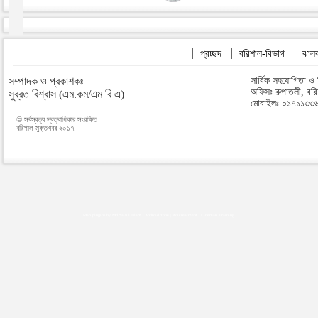
প্রচ্ছদ
বরিশাল-বিভাগ
ঝালক
সম্পাদক ও প্রকাশকঃ
সার্বিক সহযোগিতা ও
অফিসঃ রুপাতলী, বর
সুব্রত বিশ্বাস (এম.কম/এম বি এ)
মোবাইলঃ ০১৭১১৩৩
© সর্বস্বত্ব স্বত্বাধিকার সংরক্ষিত
বরিশাল মুক্তখবর ২০১৭
Map plugins by Md Saiful Islam
|
Android zone
|
Acutreatment
|
Lineman Training