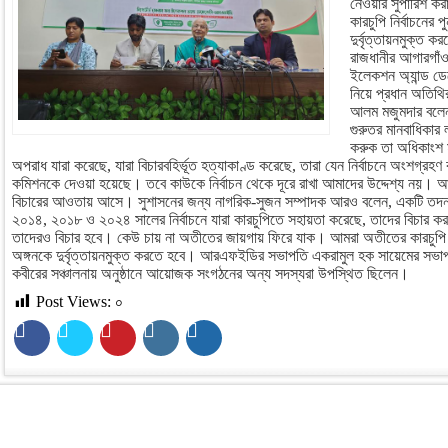
নেওয়ার সুপারিশ ক
কারচুপি নির্বাচনের প
দুর্বৃত্তায়নমুক্ত 
রাজধানীর আগারগাঁওয়
ইলেকশন অ্যান্ড 
নিয়ে প্রধান অতিথি
আলম মজুমদার বলেন,
গুরুতর মানবাধিকার
করুক তা অধিকাংশ ম
অপরাধ যারা করেছে, যারা বিচারবহির্ভূত হত্যাকাণ্ড করেছে, তারা যেন নির্বাচনে অংশগ্রহণ 
কমিশনকে দেওয়া হয়েছে। তবে কাউকে নির্বাচন থেকে দূরে রাখা আমাদের উদ্দেশ্য নয়। আম
বিচারের আওতায় আসে। সুশাসনের জন্য নাগরিক-সুজন সম্পাদক আরও বলেন, একটি তদন্
২০১৪, ২০১৮ ও ২০২৪ সালের নির্বাচনে যারা কারচুপিতে সহায়তা করেছে, তাদের বিচার
তাদেরও বিচার হবে। কেউ চায় না অতীতের জায়গায় ফিরে যাক। আমরা অতীতের কারচুপি নির্ব
অঙ্গনকে দুর্বৃত্তায়নমুক্ত করতে হবে। আরএফইডির সভাপতি একরামুল হক সায়েমের সভাপত
কবীরের সঞ্চালনায় অনুষ্ঠানে আয়োজক সংগঠনের অন্য সদস্যরা উপস্থিত ছিলেন।
Post Views:
০