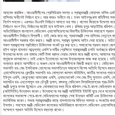
আহমেদ বায়জিদ : আওয়ামীলীগের প্রেসিডিয়াম সদস্য ও স্বাস্থ্যমন্ত্রী মোহাম্মদ নাসিম এম
হাসিনার অধীনেই নির্বাচন হবে। আর কারও অধীনে নয়। তখন আইনশৃঙ্খলা বাহিনীসহ সকল প্
নির্দেশ শুনবেন। এরপরও বিএনপি নির্বাচনে আসতে ভয় পায়। খালেদা জিয়াকে উদ্দেশ্য করে 
নির্বাচনে অংশ নিন, নির্বাচনের মাঠেই হবে ফাইনাল খেলা। রবিবার দুপুর আড়াইটায় বরিশাল
অডিটোরিয়ামে বাংলাদেশ মেডিকেল এ্যাসোসিয়েশনের বিভাগীয় চিকিতসক সমাবেশে প্রধান অ
আওয়ামীলীগ নির্বাচনে বিশ্বাসী। তাই জোর করে নয়; প্রধানমন্ত্রী শেখ হাসিনার নেতৃত্ব
আওয়ামীলীগ সরকার গঠন করবে। মন্ত্রী বলেন, স্বাস্থ্য সুরক্ষায় আইন দেয়া হয়েছে। অ
সকল স্বাস্থ্যসেবা প্রতিষ্ঠানে চিকিতসক সংকট দূর করা হবে। সমাবেশের প্রধান বক্তা
হুইপ আবুল হাসনাত আব্দুল্লাহ্ এমপি’র দাবীর প্রেক্ষিতে স্বাস্থ্যমন্ত্রী চলতি অর্থবছরে বরিশাল
উন্নয়নের জন্য এক হাজার কোটি টাকা বরাদ্ধ দেয়ার ঘোষনা করে মন্ত্রী বলেন, আমাদের প্রধান
মানুষকে ভালবাসেন। তাই এখানে ইতোমধ্যে অনেক উন্নয়নমূলক কাজ করা হয়েছে। তাই দক
অব্যহত রাখতে আগামীতে এ অঞ্চল থেকে আওয়ামীলীগকে বিজয়ী করতে হবে। মেডিকেল এ্
সভাপতি ডাঃ মোঃ ইসতিয়াক হোসেনের সভাপতিত্বে সমাবেশে বিশেষ অতিথি হিসেবে বক্তব্
এ্যাসেসিয়েশনের কেন্দ্রীয় সভাপতি ডাঃ মোস্তফা জালাল মহিউদ্দিন, জাতীয় সংসদের প্যা
ইউনুস এমপি, জেবুন্নেছা আফরোজ এমপি, এ্যাডভোকেট শেখ মোঃ টিপু সুলতান এমপি, মেডি
মহাসচিব ডাঃ এহতেসামুল হক চৌধুরী দুলাল, বঙ্গবন্ধু মেডিকেল বিশ্ববিদ্যালয়ের প্রর-ভিসি ড
মন্ত্রী দুপুরে ফলক উন্মোচন এবং মোনাজাতের মধ্য দিয়ে বরিশাল শের-ই-বাংলা মেডিক্যাল কল
(আইসিইউ) উদ্বোধন করেন। উদ্বোধণের পর মন্ত্রী আইসিইউ ইউনিট ঘুরে দেখে সন্তোষ প
কলেজের সভাকক্ষে শেরে-বাংলা মেডিক্যালের স্বাস্থ্য সেবা উন্নয়ন কমিটি এবং চিকিতস
মতবিনিময় করেন। সভায় স্বাস্থ্যমন্ত্রীর কাছে হাসপাতালের বিভিন্ন সমস্যা ও সংকটের ক
ইসলাম। সবশেষে মন্ত্রী মেডিকেল কলেজের অডিটরিয়ামে বাংলাদেশ মেডিকেল এ্যাসোসিয়
সম্মেলনে প্রধান অতিথি হিসেবে বক্তব্য রাখেন।