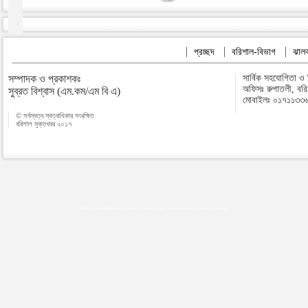
প্রচ্ছদ
বরিশাল-বিভাগ
ঝালক
সম্পাদক ও প্রকাশকঃ
সার্বিক সহযোগিতা ও
অফিসঃ রুপাতলী, বর
সুব্রত বিশ্বাস (এম.কম/এম বি এ)
মোবাইলঃ ০১৭১১৩৩
© সর্বস্বত্ব স্বত্বাধিকার সংরক্ষিত
বরিশাল মুক্তখবর ২০১৭
Map plugins by Md Saiful Islam
|
Android zone
|
Acutreatment
|
Lineman Training