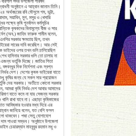
৪) বরিশাল সদর উপজেলা পরিষদ
োধনী অনুষ্ঠানে এ আহ্বান জানান তিনি।
৪ অর্থবছরের রবি মৌসুমে গম, ভুট্টা,
নাবাদাম, সয়াবিন, মুগ, মসুর ও খেসারি
 লক্ষ্যে কৃষি পুনর্বাসন কর্মসূচির
রান্তিক কৃষকদের বিনামূল্যে বীজ ও সার
নেল (অব.) জাহিদ ফারুক শামীম বলেন,
এনপির সরকার ক্ষমতায় ছিল, তখন
ভাইয়েরা সারের দাবি করেছিল। আর সেই
ক ভাইদের ওপর তখন গুলি চালিয়েছিল
 শেখ হাসিনার সরকার গুলি তো চালায় না
জন্য ভর্তুকি দিচ্ছে। জাতির পিতা
বঙ্গবন্ধুর দিক নির্দেশনা এবং স্বপ্ন
 নির্ভর দেশ। দেশের কৃষক ভাইয়েরা যাতে
শুধু কৃষির জন্য যে সকল সার প্রয়োজন
 ভর্তুকি দেয় সরকার। অতীতে কোনো সরকার
ন, আমরা কৃষি নির্ভর দেশ আবার আমাদের
রিমাণ যাতে কমে না যায় সেজন্য সরকার
ও খালি রাখা যাবে না। এছাড়া কৃষিকাজের
াত আবিষ্কার হওয়ার মধ্য দিয়ে এর
্বান জানিয়ে বলেন, যত বেশি ফসল
লো থাকবেন। পদ্মা সেতু যোগাযোগ
 দাম পাওয়া সম্ভব। অনুষ্ঠানে উপজেলা
ভাইস চেয়ারম্যান মাহবুবুর রহমান মধু ও