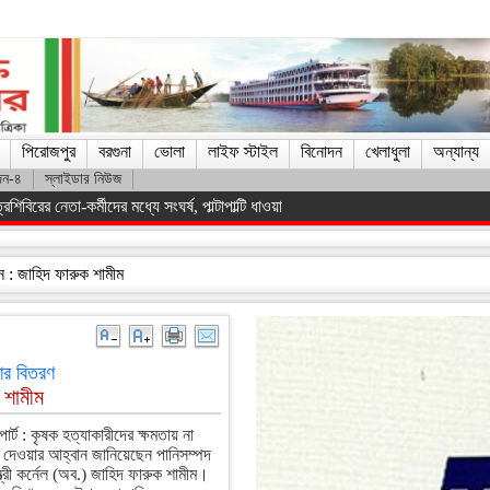
পিরোজপুর
বরগুনা
ভোলা
লাইফ স্টাইল
বিনোদন
খেলাধুলা
অন্যান্য
দন-৪
স্লাইডার নিউজ
িস্ট সরকারকে হটানো সম্ভব হয়েছে : তথ্যমন্ত্রী
ন : জাহিদ ফারুক শামীম
সার বিতরণ
 শামীম
োর্ট : কৃষক হত্যাকারীদের ক্ষমতায় না
দেওয়ার আহ্বান জানিয়েছেন পানিসম্পদ
ন্ত্রী কর্নেল (অব.) জাহিদ ফারুক শামীম।