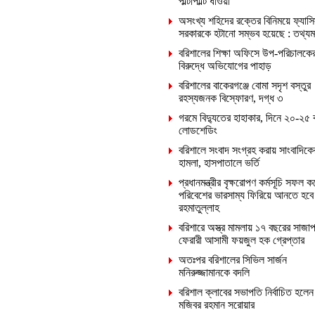
পাল্টাপাল্টি ধাওয়া
অসংখ্য শহিদের রক্তের বিনিময়ে ফ্যাসি
সরকারকে হটানো সম্ভব হয়েছে : তথ্যমন্ত
বরিশালের শিক্ষা অফিসে উপ-পরিচালকে
বিরুদ্ধে অভিযোগের পাহাড়
বরিশালের বাকেরগঞ্জে বোমা সদৃশ বস্তুর
রহস্যজনক বিস্ফোরণ, দগ্ধ ৩
গরমে বিদ্যুতের হাহাকার, দিনে ২০-২৫ 
লোডশেডিং
বরিশালে সংবাদ সংগ্রহ করায় সাংবাদিক
হামলা, হাসপাতালে ভর্তি
প্রধানমন্ত্রীর বৃক্ষরোপণ কর্মসূচি সফল ক
পরিবেশের ভারসাম্য ফিরিয়ে আনতে হবে
রহমাতুল্লাহ
বরিশারে অস্ত্র মামলায় ১৭ বছরের সাজাপ
ফেরারী আসামী ফয়জুল হক গ্রেপ্তার
অতঃপর বরিশালের সিভিল সার্জন
মনিরুজ্জামানকে বদলি
বরিশাল ক্লাবের সভাপতি নির্বাচিত হলেন
মজিবর রহমান সরোয়ার