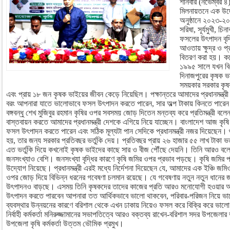
শনিবার (নভেম্বর 
মিলনায়তনে এক উদ্ব
অনুষ্ঠানে ২০২৩-২০২
সরিষা, সূর্যমুখী, চি
ফসলের উৎপাদন বৃদ্ধির
আওতায় ক্ষুদ্র ও প্
বিতরণ করা হয়। কর্
১৯৯৫ সালে যখন বি
দিনাজপুরের কৃষক 
সময়কার সরকার কৃষ
এবং প্রায় ১৮ জন কৃষক ভাইয়ের জীবন কেড়ে নিয়েছিল। পক্ষান্তরে আমাদের প্রধানমন্ত্রী
বরং আপনারা যাতে ভালোভাবে ফসল উৎপাদন করতে পারেন, সার অল্প টাকায় কিনতে পারেন এ
বঙ্গবন্ধু শেখ মুজিবুর রহমান কৃষির ওপর সবসময় জোড় দিতেন মন্তব্য করে প্রতিমন্ত্রী বলেন, 
বাস্তবায়ন করতে আমাদের প্রধানমন্ত্রী দেশকে এগিয়ে নিয়ে যাচ্ছেন। বাংলাদেশ আজ কৃষি
ফসল উৎপাদন করতে পারেন এবং সঠিক মূল্যটা পান সেদিকে প্রধানমন্ত্রী নজর দিয়েছেন। 
হয়, তার জন্য সরকার প্রতিবছর ভর্তুকি দেয়। প্রতিবছর প্রায় ২৬ হাজার ৫৫ লাখ টাকা
এত ভর্তুকি দিয়ে কখনোই কৃষক ভাইদের কাছে সার ও বীজ পৌঁছে দেয়নি। তিনি আরও বলে
জনসংখ্যাও বেশি। জনসংখ্যা বৃদ্ধির কারণে কৃষি জমির ওপর প্রভাব পড়ছে। কৃষি জমির প
উদ্যোগ নিয়েছে। প্রধানমন্ত্রী এরই মধ্যে নির্দেশনা দিয়েছেন যে, আমাদের এক ইঞ্চি জমি
ওপর জোড় দিয়ে বিভিন্ন ধরনের গবেষণা চলমান রয়েছে। যে গবেষণায় নতুন নতুন ধানের জ
উৎপাদনও বাড়ছে। এসময় তিনি কৃষকদের তাদের কাজের প্রতি আরও মনোযোগী হওয়ার আহ
উৎপাদন করতে পারবেন আপনারা তত আর্থিকভাবে ভালো থাকবেন, পরিবার-পরিজন নিয়ে ভা
ব্যবস্থার উন্নয়নের কারণে বরিশাল থেকে এখন ঢাকায় নিয়েও ফসল করে বিক্রি করে ভালো
নির্বাহী কর্মকর্তা মনিরুজ্জামানের সভাপতিত্বে আরও বক্তব্য রাখেন-বরিশাল সদর উপজেলার 
উপজেলা কৃষি কর্মকর্তা উত্তম ভৌমিক প্রমুখ।