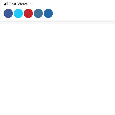
Post Views:
০