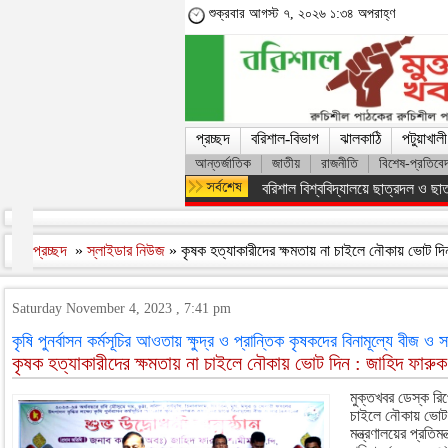
শুক্রবার আগস্ট ৭, ২০২৬ ১:৩৪ অপরাহ্ণ
প্রচ্ছদ
বরিশাল-বিভাগ
ঝালকাঠি
পটুয়াখালী
আন্তর্জাতিক
জাতীয়
রাজনীতি
বিশেষ-প্রতিবে
অসংখ্য শহিদের রক্তের বিনিময়ে ফ্যাস
প্রচ্ছদ
»
স্লাইডার নিউজ
» কৃষক হত্যাকারীদের ক্ষমতায় না চাইলে নৌকায় ভোট দি
Saturday November 4, 2023 , 7:41 pm
কৃষি পুনর্বাসন কর্মসূচির আওতায় ক্ষুদ্র ও প্রান্তিক কৃষকদের বিনামূল্যে বীজ ও 
কৃষক হত্যাকারীদের ক্ষমতায় না চাইলে নৌকায় ভোট দিন : জাহিদ ফারুক
মুক্তখবর ডেস্ক রিপ
চাইলে নৌকায় ভোট 
মন্ত্রণালয়ের প্রতিম