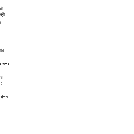
স্ট
্রী
র
বার
ের ওপর
রে
 :
্রাপ্ত