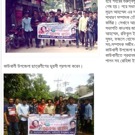
হয়ে শহরের গুরুত্বপ
শেষ হয়। পরে সভা
মৃদুল আহম্মেদ এর 
সাধারণ সম্পাদক তৌ
কর্মিরা। সেখানে 
সভাপতি কাওসার জাম
আহম্মেদ, রফিকুল ইস
সুমন, ফজলে হোসেন 
সহ-সম্পাদক সজীব 
কাউখালী উপজেলা ছাত
কাউখালীতে প্রধানমন
পালন সহ রোহিঙ্গা ইস্
কাউখালী উপজেলা ছাত্রলীগের ভূয়সী প্রশংসা করেন।