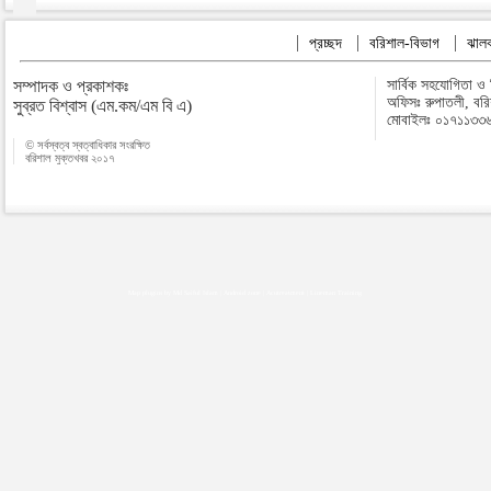
প্রচ্ছদ
বরিশাল-বিভাগ
ঝালক
সম্পাদক ও প্রকাশকঃ
সার্বিক সহযোগিতা ও
অফিসঃ রুপাতলী, বর
সুব্রত বিশ্বাস (এম.কম/এম বি এ)
মোবাইলঃ ০১৭১১৩৩
© সর্বস্বত্ব স্বত্বাধিকার সংরক্ষিত
বরিশাল মুক্তখবর ২০১৭
Map plugins by Md Saiful Islam
|
Android zone
|
Acutreatment
|
Lineman Training