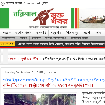
মঙ্গলবার আগস্ট ১১, ২০২৬ ১:০৪ পূর্বাহ্ণ
প্রচ্ছদ
বরিশাল-বিভাগ
ঝালকাঠি
পটুয়াখালী
পিরোজপুর
বরগুনা
ভোলা
আন্তর্জাতিক
জাতীয়
রাজনীতি
বিশেষ-প্রতিবেদন-৪
স্লাইডার নিউজ
বরিশাল শিক্ষা বোর্ডে ৫টি বিদ্যালয়ে পাস করেনি কেউ
প্রচ্ছদ
»
স্লাইডার নিউজ
» কাউখালীতে প্রধানমন্ত্রী শেখ হাসিনার ৭২তম শুভ জন্ম
Thursday September 27, 2018 , 9:55 pm
রোহিঙ্গা ইস্যুতে প্রধানমন্ত্রী’র দূরদর্শী ভূমিকায় কাউখালী উপজেলা ছাত্রলীগের ভ
কাউখালীতে প্রধানমন্ত্রী শেখ হাসিনার ৭২তম শুভ জন্মদিন পালন
মুক্তখবর ডেস্ক রি
উদ্দ্যগে আনন্দ র‌্য
উপজেলা ছাত্রলীগের ক