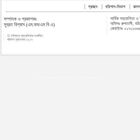
প্রচ্ছদ
বরিশাল-বিভাগ
ঝালক
সম্পাদক ও প্রকাশকঃ
সার্বিক সহযোগিতা ও
অফিসঃ রুপাতলী, বর
সুব্রত বিশ্বাস (এম.কম/এম বি এ)
মোবাইলঃ ০১৭১১৩৩
© সর্বস্বত্ব স্বত্বাধিকার সংরক্ষিত
বরিশাল মুক্তখবর ২০১৭
Map plugins by Md Saiful Islam
|
Android zone
|
Acutreatment
|
Lineman Training