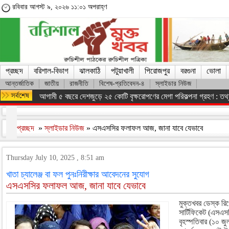
রবিবার আগস্ট ৯, ২০২৬ ১১:০১ অপরাহ্ণ
প্রচ্ছদ
বরিশাল-বিভাগ
ঝালকাঠি
পটুয়াখালী
পিরোজপুর
বরগুনা
ভোলা
আন্তর্জাতিক
জাতীয়
রাজনীতি
বিশেষ-প্রতিবেদন-৪
স্লাইডার নিউজ
আগামী ৫ বছরে দেশজুড়ে ২৫ কোটি বৃক্ষরোপণের মেগা পরিকল্পনা গ্রহণ : তথ্যম
প্রচ্ছদ
»
স্লাইডার নিউজ
» এসএসসির ফলাফল আজ, জানা যাবে যেভাবে
Thursday July 10, 2025 , 8:51 am
খাতা চ্যালেঞ্জ বা ফল পুনঃনিরীক্ষার আবেদনের সুযোগ
এসএসসির ফলাফল আজ, জানা যাবে যেভাবে
মুক্তখবর ডেস্ক রিপ
সার্টিফিকেট (এসএ
বৃহস্পতিবার (১০ জু