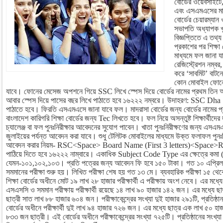
বোর্ডের ওয়েবসাইটে, সং
এবং এসএমএসের মাধ্
বোর্ডের চেয়ারম্যান
সভাপতি অধ্যাপক খ
বিজ্ঞপ্তিতে এ তথ্
প্রকাশের পর শিক্
মাধ্যমে ফল জানা য
রেজিস্ট্রেশন নম্বর, 
করে ‘সাবমিট’ বাটন
কোন মোবাইল ফোনে
যাবে। ফোনের মেসেজ অপশনে গিয়ে SSC লিখে স্পেস দিয়ে বোর্ডের নামের প্রথম তিন অক্
আবার স্পেস দিয়ে পাসের বছর লিখে পাঠাতে হবে ১৬২২২ নম্বরে। উদাহরণ: SSC Dh
পাঠাতে হবে। ফিরতি এসএমএসে জানা যাবে ফল। মাদরাসা বোর্ডের জন্য বোর্ডের নামের প
বাংলাদেশ কারিগরি শিক্ষা বোর্ডের জন্য Tec লিখতে হবে। ফল নিয়ে অসন্তুষ্ট শিক্ষার্থীদে
চ্যালেঞ্জ বা ফল পুনঃনিরীক্ষার আবেদনের সুযোগ পাবেন। খাতা পুনঃনিরীক্ষণের জন্য এসএ
জুলাইয়ের পর্যন্ত আবেদন করা যাবে। শুধু টেলিটক মোবাইলের মাধ্যমে উক্ত ফলাফল পুনঃ
আবেদন করার নিয়ম- RSC<Space> Board Name (First 3 letters)<Space>
পাঠিয়ে দিতে হবে ১৬২২২ নাম্বারে। একাধিক Subject Code Type এর ক্ষেত্রে কমা (,
যেমন-১০১,১০২,১০৩। প্রতি পত্রের জন্য আবেদন ফি হবে ১৫০ টাকা। গত ১০ এপ্রি
সমমানের পরীক্ষা শুরু হয়। লিখিত পরীক্ষা শেষ হয় গত ১৩ মে। ব্যবহারিক পরীক্ষা ১৫ থে
শিক্ষা বোর্ডের অধীনে মোট ১৯ লাখ ২৮ হাজার পরীক্ষার্থী এ পরীক্ষায় অংশ নেবে। এর মধ্যে 
এসএসসি ও সমমান পরীক্ষায় পরীক্ষার্থী রয়েছে ১৪ লাখ ৯০ হাজার ১৪২ জন। এর মধ্যে 
ছাত্রী সাত লাখ ৮৮ হাজার ৬০৪ জন। পরীক্ষাকেন্দ্রের সংখ্যা দুই হাজার ২৯১টি, প্রতিষ্ঠা
বোর্ডের অধীনে পরীক্ষার্থী দুই লাখ ৯৪ হাজার ৭২৬ জন। এর মধ্যে ছাত্র এক লাখ ৫০ 
৮৩৩ জন ছাত্রী। এই বোর্ডের অধীনে পরীক্ষাকেন্দ্রের সংখ্যা ৭২৫টি। প্রতিষ্ঠানের সংখ্