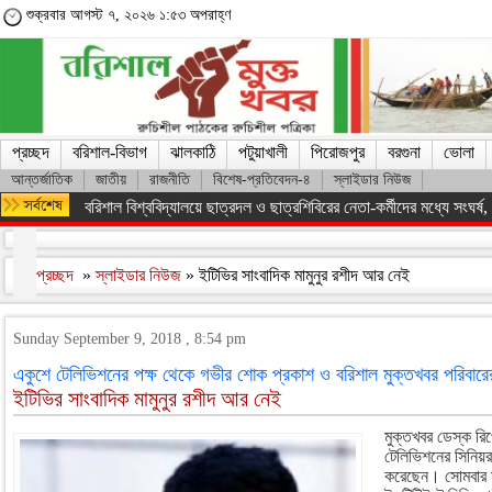
শুক্রবার আগস্ট ৭, ২০২৬ ১:৫৩ অপরাহ্ণ
প্রচ্ছদ
বরিশাল-বিভাগ
ঝালকাঠি
পটুয়াখালী
পিরোজপুর
বরগুনা
ভোলা
আন্তর্জাতিক
জাতীয়
রাজনীতি
বিশেষ-প্রতিবেদন-৪
স্লাইডার নিউজ
বরিশাল বিশ্ববিদ্যালয়ে ছাত্রদল ও ছাত্রশিবিরের নেতা-কর্মীদের মধ্যে সংঘর্ষ, পাল
প্রচ্ছদ
»
স্লাইডার নিউজ
» ইটিভির সাংবাদিক মামুনুর রশীদ আর নেই
Sunday September 9, 2018 , 8:54 pm
একুশে টেলিভিশনের পক্ষ থেকে গভীর শোক প্রকাশ ও বরিশাল মুক্তখবর পরিবারের 
ইটিভির সাংবাদিক মামুনুর রশীদ আর নেই
মুক্তখবর ডেস্ক রিপ
টেলিভিশনের সিনিয়র 
করেছেন। সোমবার ম