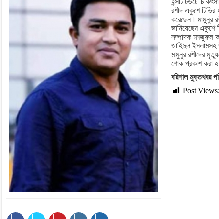
ইন্সটিটিউটে চিকিৎস
রশীদ একুশে টিভির হয়
করেছেন। মামুনুর 
জানিয়েছেন একুশে টিভ
সম্পাদক মনজুরুল আহ
জাহিদুল ইসলামসহ ঊর
মামুনুর রশীদের মৃত
শোক প্রকাশ করা 
বরিশাল মুক্তখবর পর
Post Views