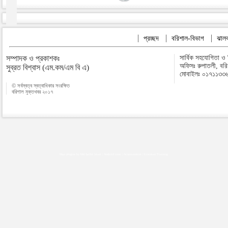
প্রচ্ছদ
বরিশাল-বিভাগ
ঝালক
সম্পাদক ও প্রকাশকঃ
সার্বিক সহযোগিতা ও
অফিসঃ রুপাতলী, বর
সুব্রত বিশ্বাস (এম.কম/এম বি এ)
মোবাইলঃ ০১৭১১৩৩
© সর্বস্বত্ব স্বত্বাধিকার সংরক্ষিত
বরিশাল মুক্তখবর ২০১৭
Map plugins by Md Saiful Islam
|
Android zone
|
Acutreatment
|
Lineman Training