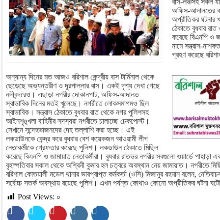
বাস-লঞ্চসহ সকল যান
অফিস-আদালতের কার
অপ্রীতিকর ঘটনার খ
ঠেকাতে বুধবার রাত 
করেছে বিএনপি ও জ
নামে সন্ত্রাস-নাশক
গ্রহণ করেছে বরিশা
অন্যান্য দিনের মত আজও বরিশাল কেন্দ্রীয় বাস টার্মিনাল থেকে
ছেড়েছে অভ্যন্তরীণ ও দূরপাল্লার বাস। একই দৃশ্য দেখা গেছে
নদীবন্দরেও। এছাড়া নগরীর দোকানপাট, অফিস-আদালত
স্বাভাবিক দিনের মতই খুলেছে। নগরীতে লোকসমাগমও ছিল
স্বাভাবিক। সন্ত্রাস ঠেকাতে বুধবার রাত থেকে নগর পুলিশসহ
আইনশৃঙ্খলা বাহিনীর সদস্যরা নগরীতে চালাচ্ছে চেকপোস্ট।
সেখানে সন্দেহভাজনদের দেহ তল্লাশি করা হচ্ছে। এই
লকডাউনকে কেন্দ্র করে বুধবার বেশ কয়েকজন আওয়ামী লীগ
নেতাকর্মীকে গ্রেফতার করেছে পুলিশ। লকডাউন ঠেকাতে মিছিল
করেছে বিএনপি ও জামায়াত নেতাকর্মীরা। বুধবার রাতভর নগরীর সবগুলো ওয়ার্ডে পাহাড়া এব
বৃহস্পতিবার সকাল থেকে অশ্বিনী কুমার হল চত্বরে অবস্থান নেয় জামায়াত। নগরীতে মিছ
বরিশাল কোতয়ালী মডেল থানার ভারপ্রাপ্ত কর্মকর্তা (ওসি) মিজানুর রহমান বলেন, নেতিব
সর্বোচ্চ সতর্ক অবস্থায় রয়েছে পুলিশ। এখন পর্যন্ত কোথাও কোনো অপ্রীতিকর ঘটনা ঘট
Post Views:
০