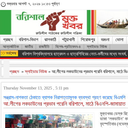
শুক্রবার আগস্ট ৭, ২০২৬ ১০:৫৩ পূর্বাহ্ণ
প্রচ্ছদ
বরিশাল-বিভাগ
ঝালকাঠি
পটুয়াখালী
পিরোজপুর
বরগুনা
ভোলা
আন্তর্জাতিক
জাতীয়
রাজনীতি
বিশেষ-প্রতিবেদন-৪
স্লাইডার নিউজ
বরিশাল বিশ্ববিদ্যালয়ে ছাত্রদল ও ছাত্রশিবিরের নেতা-কর্মীদের মধ্যে সংঘর্ষ, পাল
প্রচ্ছদ
»
স্লাইডার নিউজ
» আ.লীগের লকডাউনের প্রভাব পরেনি বরিশালে, মাঠে ব
Thursday November 13, 2025 , 5:11 pm
সন্ত্রাস-নাশকতা ঠেকাতে ব্যাপক নিরাপত্তামূলক ব্যবস্থা গ্রহণ করেছে বিএমপি
আ.লীগের লকডাউনের প্রভাব পরেনি বরিশালে, মাঠে বিএনপি-জামায়াত
মুক্তখবর ডেস্ক রিপ
ডাকা ‘লকডাউন’ কর্
বৃহস্পতিবার (নভেম