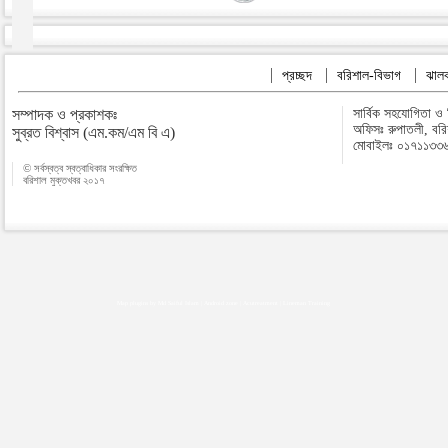
প্রচ্ছদ
বরিশাল-বিভাগ
ঝালক
সম্পাদক ও প্রকাশকঃ
সার্বিক সহযোগিতা ও
অফিসঃ রুপাতলী, বর
সুব্রত বিশ্বাস (এম.কম/এম বি এ)
মোবাইলঃ ০১৭১১৩৩
© সর্বস্বত্ব স্বত্বাধিকার সংরক্ষিত
বরিশাল মুক্তখবর ২০১৭
Map plugins by Md Saiful Islam
|
Android zone
|
Acutreatment
|
Lineman Training