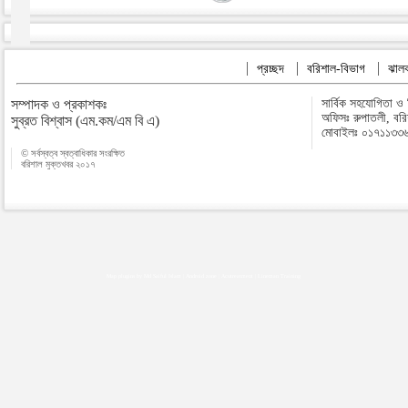
প্রচ্ছদ
বরিশাল-বিভাগ
ঝালক
সম্পাদক ও প্রকাশকঃ
সার্বিক সহযোগিতা ও
অফিসঃ রুপাতলী, বর
সুব্রত বিশ্বাস (এম.কম/এম বি এ)
মোবাইলঃ ০১৭১১৩৩
© সর্বস্বত্ব স্বত্বাধিকার সংরক্ষিত
বরিশাল মুক্তখবর ২০১৭
Map plugins by Md Saiful Islam
|
Android zone
|
Acutreatment
|
Lineman Training