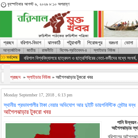
বৃহস্পতিবার আগস্ট ৬, ২০২৬ ৮:১০ অপরাহ্ণ
প্রচ্ছদ
বরিশাল-বিভাগ
ঝালকাঠি
পটুয়াখালী
পিরোজপুর
বরগুনা
ভোলা
আন্তর্জাতিক
জাতীয়
রাজনীতি
বিশেষ-প্রতিবেদন-৪
স্লাইডার নিউজ
বরিশাল বিশ্ববিদ্যালয়ে ছাত্রদল ও ছাত্রশিবিরের নেতা-কর্মীদের মধ্যে সংঘর্ষ, পাল
প্রচ্ছদ
»
স্লাইডার নিউজ
» আগৈলঝাড়ার টুকরো খবর
Monday September 17, 2018 , 6:13 pm
স্থানীয় প্রভাবশালীর টাকা নেয়ার অভিযোগ আর দুইটি ডায়গনিস্টিক সেন্টার বন্ধ
আগৈলঝাড়ার টুকরো খবর
পানি উন্নয়ন ব
আগৈলঝাড়ায় স্থা
বরিশালের আগৈলঝাড়