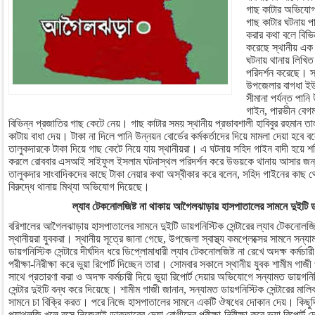
গাছ কাটার অভিযোগ
গাছ কাটার ঘটনায় পা
করার কথা বলে বিভি
করেছে স্থানীয় এক 
ঘটনায় থানায় লিখি
পরিদর্শন করেছে। স
উপজেলার বাগধা ইউ
সীমানা পর্যন্ত পান
গাইন, পারভীন বেগম
বিভিন্ন প্রজাতির গাছ কেটে নেয়। গাছ কাটার সময় স্থানীয় প্রভাবশালী হাবিবুর রহমান ত
কাটায় বাধা দেয়। টাকা না দিলে পানি উন্নয়ন বোর্ডের কর্মকর্তাদের দিয়ে মামলা দেয়া হবে ব
তালুকদারকে টাকা দিয়ে গাছ কেটে নিয়ে যায় স্থানীয়রা। এ ঘটনায় সহিদ গাইন বাদী হয়ে 
করলে রোববার এসআই সাইফুল ইসলাম ঘটনাস্থল পরিদর্শন করে উভয়কে থানায় আসার জন্য
তালুকদার সাংবাদিকদের কাছে টাকা নেয়ার কথা অস্বীকার করে বলেন, সহিদ গাইনের কা
বিরুদ্ধে থানায় মিথ্যা অভিযোগ দিয়েছে।
ল্যাব টেকনোলজিষ্ট না থাকায়
আগৈলঝাড়ায় হাসপাতালের সামনে দুইটি ডায়
বরিশালের আগৈলঝাড়ায় হাসপাতালের সামনে দুইটি ডায়গনিস্টিক সেন্টারের ল্যাব টেকনোলজিষ
স্থানীয়রা যুবকরা। স্থানীয় সূত্রে জানা গেছে, উপজেলা স্বাস্থ্য কমপ্লেক্সের সামনে সন্য
ডায়গনিস্টিক সেন্টারে দীর্ঘদিন ধরে ডিপ্লোমাধারী ল্যাব টেকনোলজিষ্ট না রেখে অদক্ষ কর্মচ
পরীক্ষা-নিরীক্ষা করে ভুয়া রিপোর্ট দিচ্ছেন তারা। সোমবার সকালে স্থানীয় যুবক শামীম গ
সাথে প্রতারণা করা ও অদক্ষ কর্মচারী দিয়ে ভুয়া রিপোর্ট দেয়ার অভিযোগে সন্যামত ডায়গনিস
সেন্টার দুইটি বন্ধ করে দিয়েছে। শামীম গাজী জানান, সন্যামত ডায়গনিস্টিক সেন্টারের 
সামনে চা বিক্রি করত। পরে নিজে হাসপাতালের সামনে একটি ঔষধের দোকান দেয়। কিছু
প্যাথলজি খুলে বসে নিজেরাই ডাক্তারের দেয়া রোগীদের পরীক্ষা-নিরীক্ষা করে ভুয়া রিপোর্ট